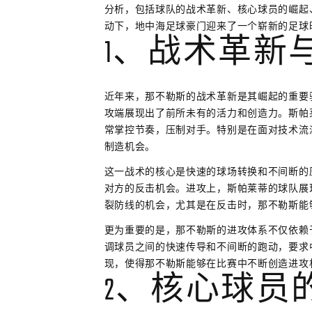
分析，包括球队的战术革新、核心球员的崛起
动下，地中海足球豪门迎来了一个崭新的足球
1、战术革新
近年来，那不勒斯的战术革新是其崛起的重要
攻端展现出了前所未有的活力和创造力。斯帕
常掌控节奏，压制对手。特别是在面对技术流
制造机会。
这一战术的核心是快速的球场转换和不间断的
对方的反击机会。进攻上，斯帕莱蒂的球队展
裂防线的机会，尤其是在反击时，那不勒斯能
更为重要的是，那不勒斯的进攻体系不仅依赖
调球员之间的快速传导和不间断的跑动，要求
现，使得那不勒斯能够在比赛中不断创造进攻
2、核心球员