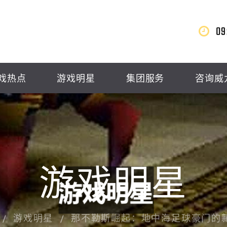
09
戏热点
游戏明星
集团服务
咨询威
游戏明星
游戏明星
那不勒斯崛起：地中海足球豪门的