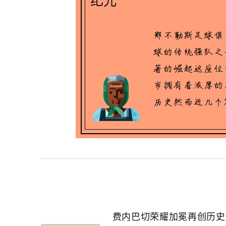
费内巴切荣耀加冕再创历史