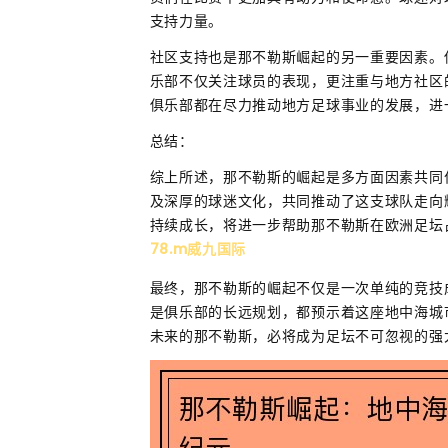
支持力量。
社区支持也是那不勒斯崛起的另一重要因素。
乐部不仅关注球员的表现，更注重与地方社区
俱乐部都在尽力推动地方足球事业的发展，进
总结：
综上所述，那不勒斯的崛起是多方面因素共同
及深厚的球迷文化，共同推动了这支球队走向
持续成长，将进一步帮助那不勒斯在欧洲足坛
78.m威九国际
最终，那不勒斯的崛起不仅是一次单纯的竞技
是俱乐部的长远规划，都预示着这座地中海城
未来的那不勒斯，必将成为足坛不可忽视的强