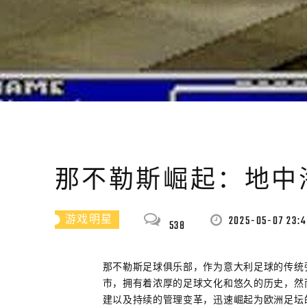
那不勒斯崛起：地中
2025-05-07 23:4
游戏明星
538
那不勒斯足球俱乐部，作为意大利足球的传统
市，拥有着浓厚的足球文化和悠久的历史，然
建以及持续的管理变革，迅速崛起为欧洲足坛