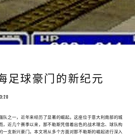
海足球豪门的新纪元
3:20
强队之一，近年来经历了显著的崛起。这座位于意大利南部的城
而，近几个赛季以来，那不勒斯凭借着出色的战术理念、球队构
的一支新兴豪门。本文将从多个方面对那不勒斯的崛起进行深入