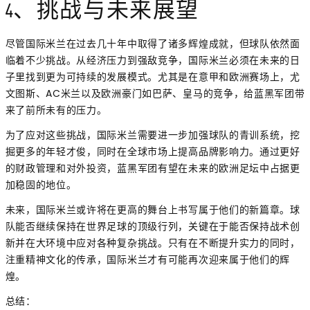
4、挑战与未来展望
尽管国际米兰在过去几十年中取得了诸多辉煌成就，但球队依然面
临着不少挑战。从经济压力到强敌竞争，国际米兰必须在未来的日
子里找到更为可持续的发展模式。尤其是在意甲和欧洲赛场上，尤
文图斯、AC米兰以及欧洲豪门如巴萨、皇马的竞争，给蓝黑军团带
来了前所未有的压力。
为了应对这些挑战，国际米兰需要进一步加强球队的青训系统，挖
掘更多的年轻才俊，同时在全球市场上提高品牌影响力。通过更好
的财政管理和对外投资，蓝黑军团有望在未来的欧洲足坛中占据更
加稳固的地位。
未来，国际米兰或许将在更高的舞台上书写属于他们的新篇章。球
队能否继续保持在世界足球的顶级行列，关键在于能否保持战术创
新并在大环境中应对各种复杂挑战。只有在不断提升实力的同时，
注重精神文化的传承，国际米兰才有可能再次迎来属于他们的辉
煌。
总结：