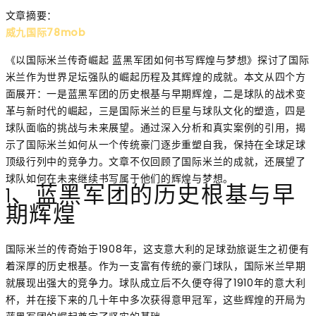
文章摘要：
威九国际78mob
《以国际米兰传奇崛起 蓝黑军团如何书写辉煌与梦想》探讨了国际
米兰作为世界足坛强队的崛起历程及其辉煌的成就。本文从四个方
面展开：一是蓝黑军团的历史根基与早期辉煌，二是球队的战术变
革与新时代的崛起，三是国际米兰的巨星与球队文化的塑造，四是
球队面临的挑战与未来展望。通过深入分析和真实案例的引用，揭
示了国际米兰如何从一个传统豪门逐步重塑自我，保持在全球足球
顶级行列中的竞争力。文章不仅回顾了国际米兰的成就，还展望了
球队如何在未来继续书写属于他们的辉煌与梦想。
1、蓝黑军团的历史根基与早
期辉煌
国际米兰的传奇始于1908年，这支意大利的足球劲旅诞生之初便有
着深厚的历史根基。作为一支富有传统的豪门球队，国际米兰早期
就展现出强大的竞争力。球队成立后不久便夺得了1910年的意大利
杯，并在接下来的几十年中多次获得意甲冠军，这些辉煌的开局为