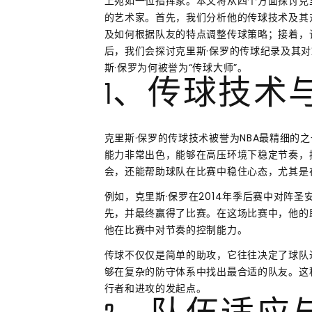
上宛如一位指挥家。本文将从四个方面探讨克
的艺术家。首先，我们分析他的传球技术及其
及如何根据队友的特点调整传球策略；接着，
后，我们会探讨克里斯·保罗的传球纪录及其
斯·保罗为何被誉为“传球大师”。
1、传球技术
克里斯·保罗的传球技术被誉为NBA最精细的
能力非常出色，能够在高压环境下稳定节奏，
会，还能帮助球队在比赛中稳住心态，尤其是
例如，克里斯·保罗在2014年季后赛中对阵
先，并最终赢得了比赛。在这场比赛中，他的
他在比赛中对节奏的控制能力。
传球不仅仅是简单的助攻，它往往决定了球队
够在复杂的防守体系中找出最合适的队友。这
行者和进攻的发起点。