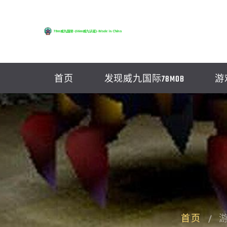
首页
发现威九国际78MOB
游
首页