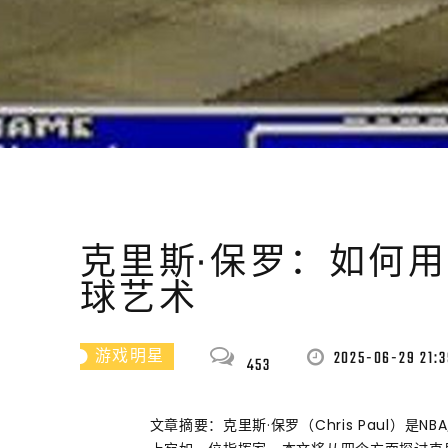
克里斯·保罗：如何
球艺术
2025-06-29 21:3
游戏明星
453
文章摘要：克里斯·保罗（Chris Paul）