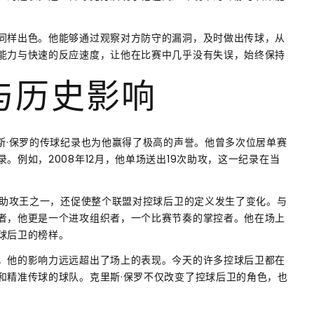
同样出色。他能够通过观察对方防守的漏洞，及时做出传球，从
能力与快速的反应速度，让他在比赛中几乎没有失误，始终保持
与历史影响
斯·保罗的传球纪录也为他赢得了极高的声誉。他曾多次位居单赛
。例如，2008年12月，他单场送出19次助攻，这一纪录在当
的助攻王之一，还促使整个联盟对控球后卫的定义发生了变化。与
者，他更是一个进攻组织者，一个比赛节奏的掌控者。他在场上
球后卫的榜样。
，他的影响力远远超出了场上的表现。今天的许多控球后卫都在
和精准传球的球队。克里斯·保罗不仅改变了控球后卫的角色，也