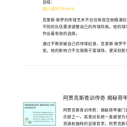
总结：
威九国际78mob
克里斯·保罗的传球艺术不仅仅体现在他精湛
不同的队伍需求调整自己的传球风格。他的球
作出最有效的选择。
通过不断突破自己的传球纪录，克里斯·保罗不
变。他的影响力不仅局限于篮球场，更深刻影
阿贾克斯青训传奇 揭秘荷
阿贾克斯青训传奇：揭秘荷甲豪门
乐部之一，其青训系统一直被誉为
资源和独特的足球哲学，阿贾克斯培