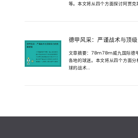
等。本文将从四个方面探讨阿贾克斯
德甲风采：严谨战术与顶级
文章摘要：78m78m威九国际
各地的球迷。本文将从四个方面分
球的战术...