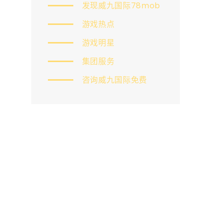
发现威九国际78mob
游戏热点
游戏明星
集团服务
咨询威九国际免费