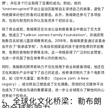
牌”，并在多个行业取得了显著的成功。例如，他的
“Uninterrupted”平台让运动员能够自主讲述自己的故事，避免了
传统媒体对他们形象的过度塑造。此外，詹姆斯还参与了多项投
资，包括与耐克的合作以及投资多个初创企业。
除了商业成就，詹姆斯还在社会公益和慈善事业中做出了巨大贡
献。他成立了“LeBron James Family Foundation”，并捐资帮
助数百名贫困儿童获得教育机会。2018年，詹姆斯更是通过该基金
会开办了“我承诺学校”，为来自贫困家庭的孩子提供免费的学前教
育、免费的食物和学费等支持。这一举措获得了广泛的社会赞誉，
也进一步巩固了他在体育界以外的影响力。
同时，詹姆斯的跨界影响力不仅仅局限于商业和慈善领域，他还在
文化和娱乐产业中留下了自己的足迹。他参演并制片了多个电影项
目，如《空中大灌篮：新传奇》（Space Jam: A New
Legacy），成功将自己塑造成了文化偶像。而他的社交媒体平台
也成为了与粉丝沟通的重要渠道，进一步让全球观众了解他的内心
世界和个性特点。
4、全球化文化桥梁：勒布朗