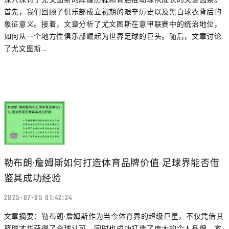
首先，我们回顾了俱乐部成立初期的艰辛历史以及黑白球衣背后的
象征意义。接着，文章分析了尤文图斯在意甲联赛中的统治地位，
如何从一个地方性俱乐部崛起为世界足球的巨头。随后，文章讨论
了尤文图斯...
勒布朗·詹姆斯如何打造体育品牌价值 足球界能否借
鉴其成功经验
2025-07-05 01:42:24
文章摘要：勒布朗·詹姆斯作为当今体育界的超级巨星，不仅凭借其
篮球才华获得了全球认可，同时也成功打造了庞大的个人品牌。本