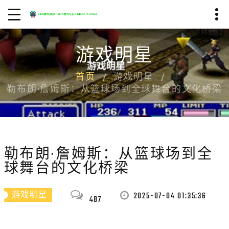
游戏明星
首页
游戏明星
勒布朗·詹姆斯：从篮球场到全球舞台的文化桥梁
勒布朗·詹姆斯：从篮球场到全
球舞台的文化桥梁
2025-07-04 01:35:36
游戏明星
487