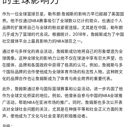
的全球影响力
作为一位全球篮球巨星，勒布朗·詹姆斯的影响力早已超越了美国国
界。他不仅通过NBA赛事吸引了全球数以亿计的观众，也通过个人
品牌的扩展将自己与全球的粉丝紧密连接。尤其是在中国，勒布朗
几乎成为了篮球的代名词。根据统计，2018年，詹姆斯成为了中国
社交媒体平台上最具影响力的NBA球员之一。
通过参与多样化的商业活动，詹姆斯成功地将自己的形象塑造为全
球偶像。这种全球化的影响力让他不仅在球迷中享有巨大声望，也
在媒体、品牌和各国政府中获得了极高的认可。例如，詹姆斯与多
个国际品牌的合作使他成为全球体育市场的标志性人物，这种跨文
化的品牌合作也让詹姆斯成为了体育与商业跨界的重要代表。
此外，詹姆斯通过参与国际篮球赛事和公益活动，进一步巩固了他
作为全球文化桥梁的地位。例如，他曾亲自参与中国的NBA全球推
广活动，帮助NBA在亚洲市场的推广。同时，詹姆斯也多次公开表
达对全球社会问题的关注，尤其是在种族平等和社会正义方面的发
声，使他成为了文化与社会变革的积极推动者。
总结：