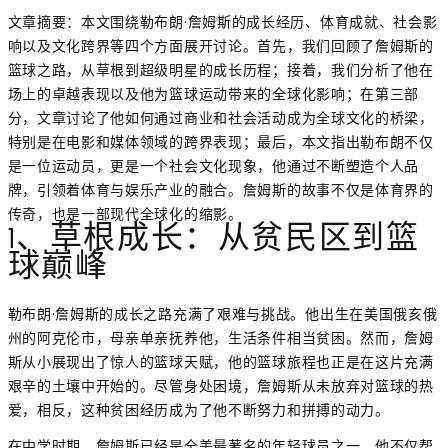
文章摘要：本文围绕勒布朗·詹姆斯的成长经历、体育成就、社会影
响以及文化跨界等四个方面展开讨论。首先，我们回顾了詹姆斯的
篮球之路，从草根到超级明星的成长历程；接着，我们分析了他在
场上的卓越表现以及他为篮球运动带来的全球化影响；在第三部
分，文章讨论了他如何通过商业和社会活动成为全球文化的桥梁，
特别是在电影和媒体领域的跨界表现；最后，本文指出勒布朗不仅
是一位运动员，更是一个社会文化现象，他通过不断塑造个人品
牌，引领着体育与娱乐产业的融合。詹姆斯的故事不仅是体育界的
传奇，也是一部现代全球化的缩影。
1、草根成长：从贫民区到篮
球巅峰
勒布朗·詹姆斯的成长之路充满了艰难与挑战。他出生在美国俄亥俄
州的阿克伦市，母亲单亲抚养他，生活条件相当贫困。然而，詹姆
斯从小展现出了惊人的篮球天赋，他的篮球旅程也正是在这片充满
艰辛的土壤中开始的。尽管身处困境，詹姆斯从未放弃对篮球的热
爱，相反，这种贫困经历成为了他不断努力和拼搏的动力。
在中学时期，詹姆斯已经是全美最著名的年轻球员之一。他不仅帮