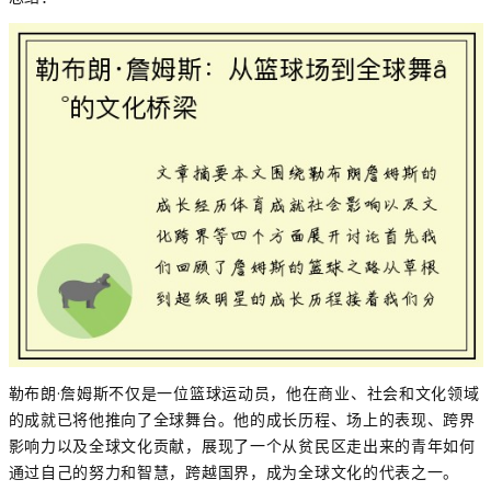
勒布朗·詹姆斯不仅是一位篮球运动员，他在商业、社会和文化领域
的成就已将他推向了全球舞台。他的成长历程、场上的表现、跨界
影响力以及全球文化贡献，展现了一个从贫民区走出来的青年如何
通过自己的努力和智慧，跨越国界，成为全球文化的代表之一。