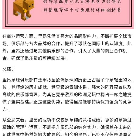
在商业运营方面，里昂凭借其强大的品牌影响力，不断扩展全球市
场。俱乐部与各大品牌的合作，提升了球队在国际上的认知度。此
外，里昂还通过与其他俱乐部的合作，引入了大量的商业合作机
会，确保了俱乐部的可持续发展。
总结：
里昂足球俱乐部在法甲乃至欧洲足球的历史上占据了举足轻重的地
位。其辉煌的历史成就、世界级的青训体系、强大的阵容配置以及
高效的俱乐部管理，为其在竞争激烈的欧洲足坛中稳占一席之地提
供了坚实基础。正是这些优势，使得里昂能够持续保持强劲的竞争
力。
从全局来看，里昂的成功不仅仅是单纯的竞技成绩，更多的是通过
精确的管理与运营，不断提升俱乐部的综合实力，确保其在未来的
足球世界中仍然能够大放异彩。如今的里昂，已经不仅仅是法国足