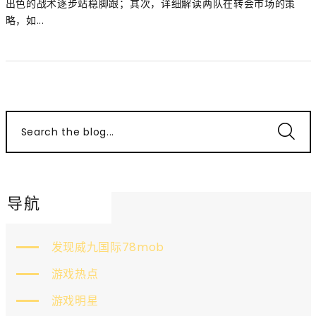
出色的战术逐步站稳脚跟；其次，详细解读两队在转会市场的策
略，如...
Search the blog...
导航
发现威九国际78mob
游戏热点
游戏明星