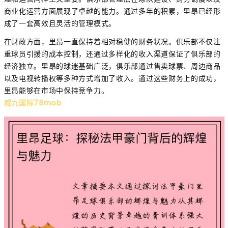
商业化运营方面展现了卓越的能力。通过多年的积累，里昂已经形
成了一套高效且灵活的管理模式。
在财政方面，里昂一直保持着相对稳健的财务状况。俱乐部不仅注
重球员引援的成本控制，还通过多样化的收入渠道保证了俱乐部的
经济独立。里昂的球迷基础广泛，俱乐部通过售卖球票、周边商品
以及电视转播权等多种方式增加了收入。通过这些财务上的成功，
里昂能够在市场中保持竞争力。
威九国际78mob