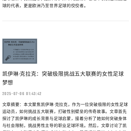
球的代表，更是欧洲乃至世界足球的佼佼者。
凯伊琳·克拉克：突破极限挑战五大联赛的女性足球
梦想
2025-07-06 01:43:42
文章摘要：本文聚焦凯伊琳·克拉克，作为一位突破极限的女性足球
运动员，如何挑战五大联赛，打破性别壁垒的传奇故事。文章首先
探讨了凯伊琳的成长背景与足球启蒙，接着分析了她如何突破身体
与社会限制，挑战男性主导的职业足球环境。然后，文章讨论了凯