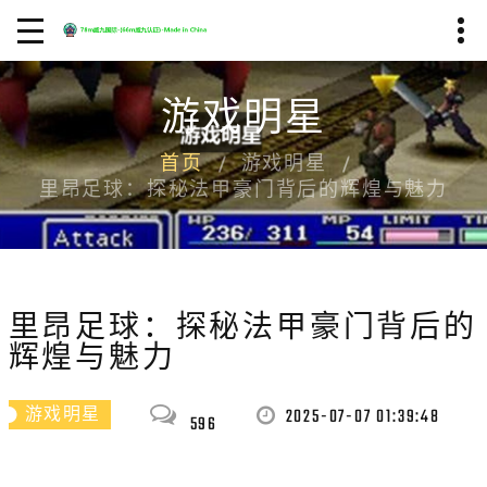
游戏明星
首页
游戏明星
里昂足球：探秘法甲豪门背后的辉煌与魅力
里昂足球：探秘法甲豪门背后的
辉煌与魅力
2025-07-07 01:39:48
游戏明星
596