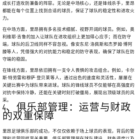
成长打造攻防兼备的阵容。无论是中场核心，还是锋线杀手，里昂
都能在每个位置上找到合适的球员，保证了球队的稳定性和进攻火
力。
在中场方面，里昂拥有多名技术细腻、视野开阔的球员。例如，奥
利维耶·吉鲁的加入让球队在进攻组织上更加得心应手；而在防守
端，球队的后卫线同样不容忽视。像安东尼·洛佩斯和杰罗姆·博阿
滕等人，凭借强大的对抗能力和稳定的防守表现，确保了球队在防
守端的稳固。
在锋线方面，里昂依旧拥有一支令人畏惧的攻击组合。例如，卡尔
斯·特劳雷和穆萨·登贝莱等人，通过出色的速度和灵活性，屡屡在
关键比赛中为球队带来进球。球队的锋线球员不仅能够在高强度的
对抗中保持冷静，还能在关键时刻打破僵局，展现出顶级球员的风
采。
4、俱乐部管理：运营与财政
的双重保障
里昂足球俱乐部的成功，不仅仅依赖于场上球员的表现，背后的管
理和运营同样至关重要。俱乐部管理层在球队建设、财务调度以及