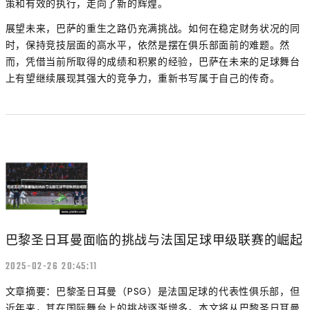
策和有效的执行，走向了新的辉煌。
展望未来，巴萨的重生之路仍充满挑战。如何在稳定财务状况的同
时，保持竞技层面的高水平，依然是摆在俱乐部面前的难题。然
而，凭借当前所取得的成绩和积累的经验，巴萨在未来的足球舞台
上有望继续展现其强大的竞争力，重新书写属于自己的传奇。
巴黎圣日耳曼面临的挑战与法国足球甲级联赛的崛起
2025-02-26 20:45:11
文章摘要：巴黎圣日耳曼（PSG）是法国足球的代表性俱乐部，但
近年来，其在国际舞台上的挑战逐渐增多。本文将从巴黎圣日耳曼