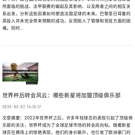
所面临的挑战、法甲联赛的崛起及其影响、以及两者之间的相互关
系出发，分析这些因素如何塑造法国足球的未来。巴黎圣日耳曼的
高投入并未完全带来预期的成功，反而陷入了管理和竞技方面的困
难。同时...
世界杯后转会风云：哪些新星将加盟顶级俱乐部
2025-03-02 14:15:17
文章摘要：2022年世界杯之后，许多年轻球员的表现引起了顶级俱
乐部的关注，世界杯成为了全球足球市场的转会风向标。随着新星
球员在赛场上的惊艳表现，他们的身价飙升，也引发了欧洲豪门的