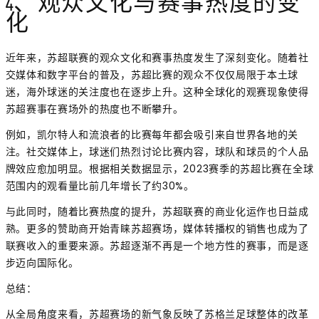
4、观众文化与赛事热度的变
化
近年来，苏超联赛的观众文化和赛事热度发生了深刻变化。随着社
交媒体和数字平台的普及，苏超比赛的观众不仅仅局限于本土球
迷，海外球迷的关注度也在逐步上升。这种全球化的观赛现象使得
苏超赛事在赛场外的热度也不断攀升。
例如，凯尔特人和流浪者的比赛每年都会吸引来自世界各地的关
注。社交媒体上，球迷们热烈讨论比赛内容，球队和球员的个人品
牌效应愈加明显。根据相关数据显示，2023赛季的苏超比赛在全球
范围内的观看量比前几年增长了约30%。
与此同时，随着比赛热度的提升，苏超联赛的商业化运作也日益成
熟。更多的赞助商开始青睐苏超赛场，媒体转播权的销售也成为了
联赛收入的重要来源。苏超逐渐不再是一个地方性的赛事，而是逐
步迈向国际化。
总结：
从全局角度来看，苏超赛场的新气象反映了苏格兰足球整体的改革