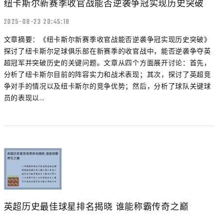
纽卡斯尔新赛季收官战能否逆袭争冠实现历史突破
2025-08-23 20:45:18
文章摘要：《纽卡斯尔新赛季收官战能否逆袭争冠实现历史突破》
探讨了纽卡斯尔足球俱乐部在新赛季的收官战中，能否逆袭争夺英
超冠军并突破历史的关键问题。文章从四个方面展开讨论：首先，
分析了纽卡斯尔目前的阵容实力和战术表现；其次，探讨了英超竞
争对手的情况以及纽卡斯尔的竞争优势；然后，分析了球队关键球
员的表现以...
英超历史最佳球星排名揭晓 谁能称霸传奇之巅