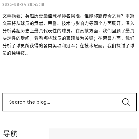
2025-08-24 20:45:19
文章摘要：英超历史最佳球星排名揭晓，谁能称霸传奇之巅？本篇
文章将从球员的贡献、荣誉、技术与影响力等四个方面展开，深入
分析英超历史上最具代表性的球员。在贡献方面，我们回顾了最具
决定性的瞬间，看看哪些球员的表现最为关键；在荣誉方面，我们
分析了球员所获得的各类奖项和冠军；在技术层面，我们探讨了球
员的独特技...
Search the blog...
导航