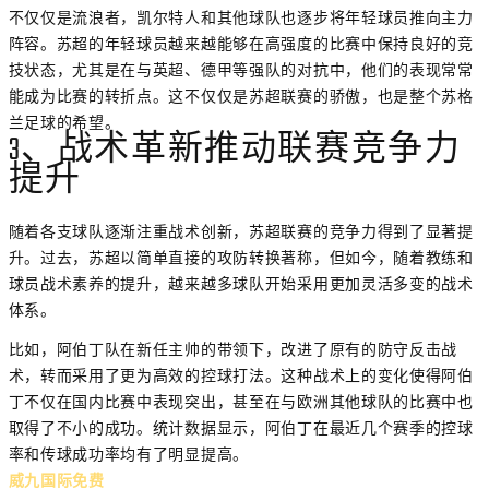
不仅仅是流浪者，凯尔特人和其他球队也逐步将年轻球员推向主力
阵容。苏超的年轻球员越来越能够在高强度的比赛中保持良好的竞
技状态，尤其是在与英超、德甲等强队的对抗中，他们的表现常常
能成为比赛的转折点。这不仅仅是苏超联赛的骄傲，也是整个苏格
兰足球的希望。
3、战术革新推动联赛竞争力
提升
随着各支球队逐渐注重战术创新，苏超联赛的竞争力得到了显著提
升。过去，苏超以简单直接的攻防转换著称，但如今，随着教练和
球员战术素养的提升，越来越多球队开始采用更加灵活多变的战术
体系。
比如，阿伯丁队在新任主帅的带领下，改进了原有的防守反击战
术，转而采用了更为高效的控球打法。这种战术上的变化使得阿伯
丁不仅在国内比赛中表现突出，甚至在与欧洲其他球队的比赛中也
取得了不小的成功。统计数据显示，阿伯丁在最近几个赛季的控球
率和传球成功率均有了明显提高。
威九国际免费