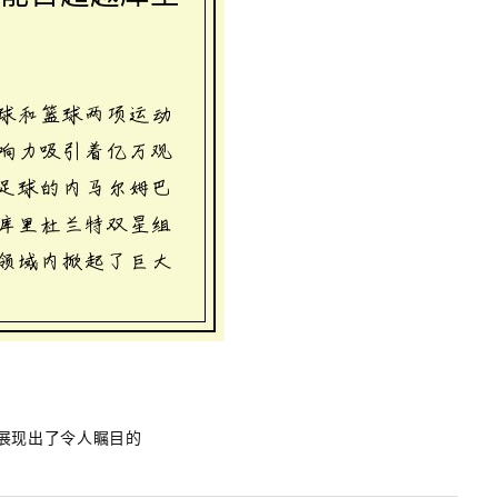
展现出了令人瞩目的