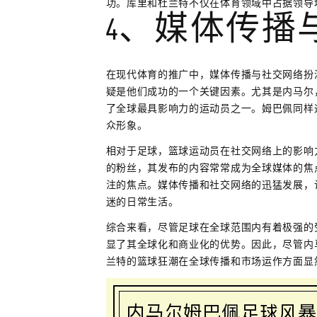
功。库里和杜兰特不仅在体育领域中占据领导
4、媒体传播
在现代体育的推广中，媒体传播与社交网络扮
疑是他们成功的一个关键因素。尤其是内马尔，
了全球最具影响力的运动员之一。姆巴佩同样
众形象。
相对于足球，篮球运动员在社交网络上的影响力
的粉丝，其发布的内容常常成为全球媒体的焦
注的焦点。媒体传播和社交网络的迅猛发展，
迷的日常生活。
综合来看，尽管足球在全球范围内有着极强的
显了其全球化和商业化的优势。因此，尽管内
兰特的篮球狂潮在全球传播和市场运作方面显