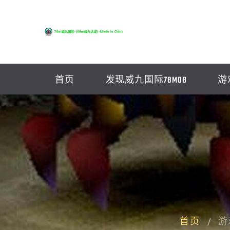
首页
发现威九国际78MOB
游
首页
游