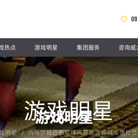
09
戏热点
游戏明星
集团服务
咨询威
游戏明星
戏明星
内马尔姆巴佩足球风暴能否超越库里杜兰