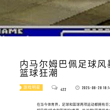
内马尔姆巴佩足球风
篮球狂潮
2025-08-28 18:1
游戏明星
422
在当今体育界，足球和篮球两项运动都拥有巨