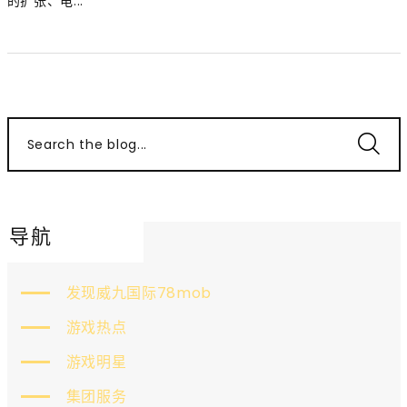
的扩张、电...
Search the blog...
导航
发现威九国际78mob
游戏热点
游戏明星
集团服务