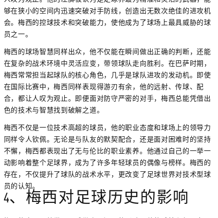
够在狭小的空间内迅速突破对手防线，创造出无数次绝佳的进攻机
会。梅西的控球技术和突破能力，使他成为了球场上最具威胁的球
员之一。
梅西的球场智慧同样出众，他不仅能在瞬间做出正确的判断，还能
在复杂的战术环境中灵活应变，带领球队走向胜利。在巴萨时期，
梅西常常担当起球队的核心角色，几乎是球队进攻的发动机。即使
在国际比赛中，梅西同样表现得游刃有余，他的远射、传球、配
合，都让人叹为观止。即便面对防守严密的对手，梅西总能凭借出
色的技术与智慧找到破解之道。
梅西不仅是一位技术高超的球员，他的职业态度和球场上的领导力
同样令人钦佩。无论是与队友的默契配合，还是面对困难时的坚持
不懈，梅西都表现出了无与伦比的职业素养。他通过自己的一举一
动影响着整个足球界，成为了许多年轻球员的偶像与榜样。梅西的
存在，不仅提升了球队的战术水平，更改变了足球世界对技术型球
员的认知。
4、梅西对足球历史的影响