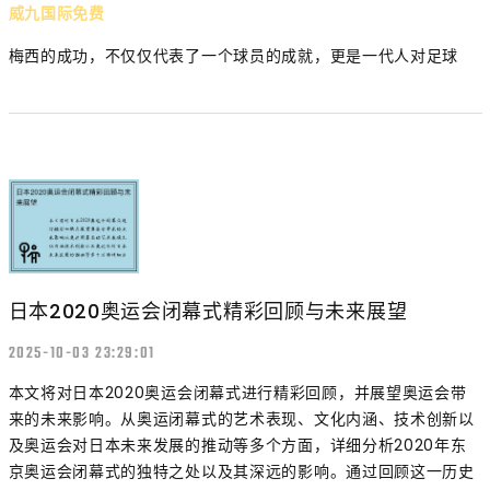
威九国际免费
梅西的成功，不仅仅代表了一个球员的成就，更是一代人对足球
日本2020奥运会闭幕式精彩回顾与未来展望
2025-10-03 23:29:01
本文将对日本2020奥运会闭幕式进行精彩回顾，并展望奥运会带
来的未来影响。从奥运闭幕式的艺术表现、文化内涵、技术创新以
及奥运会对日本未来发展的推动等多个方面，详细分析2020年东
京奥运会闭幕式的独特之处以及其深远的影响。通过回顾这一历史