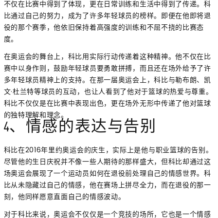
不仅在比赛中得到了体现，更在日常训练和生活中得到了传递。科
比通过自己的努力，成为了许多年轻球员的榜样。即便在他即将退
役的那个赛季，他依旧保持着高强度的训练和不屈不挠的比赛态
度。
在奥运会的舞台上，科比用实际行动传递着这种精神。他不仅在比
赛中以身作则，鼓励年轻球员要勇敢拼搏，而且还在场外给予了许
多年轻球员精神上的支持。在那一届奥运会上，科比与勒布朗、凯
文·杜兰特等球员的互动，也让人看到了他对于篮球的热爱与尊重。
科比不仅仅是在比赛中表现出色，更在场外无形中传递了他对篮球
的独特理解和理念。
4、情感的表达与告别
科比在2016年里约奥运会的庆生，实际上是他与职业篮球的告别。
尽管他的生日庆祝并不像一些人期待的那样盛大，但科比却通过这
场奥运会展现了一个运动员如何在退役前处理自己的情感世界。科
比从未隐藏过自己的情感，他在赛场上拼尽全力，而在退役的那一
刻，他同样愿意直面自己的情感波动。
对于科比来说，奥运会不仅仅是一个竞技的场所，它也是一个情感