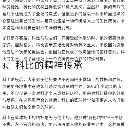
更令人动容的是，科比对于自己的生日并没有太多的奢求。和其他
球员相比，科比的庆祝显得低调却极具意义。虽然那一刻的热烈气
氛几乎让他成为了全场的焦点，但他更多的是以一种平和而成熟的
心态迎接自己的生日。与其说这是一场传统意义上的生日庆祝，不
如说是科比对自己职业生涯的告别式。
尤其是在赛后，科比与队友们一同接受媒体采访时，他的情感流露
无遗。面对镜头，科比表示这场比赛对他意义重大，不仅因为这是
他最后一次参加奥运会，更因为它代表了他与篮球的最终告别。科
比的生日，成了篮球场上一个充满传奇色彩的特殊时刻。
3、科比的精神传承
科比退役后，大家对于他的关注不再局限于赛场上的数据和胜负，
而是更多地集中在他如何通过篮球影响世界。2016年奥运会的庆
生，不仅仅是一次对科比个人成就的庆祝，更是对科比精神的继承
与发扬。在这场奥运会的背后，科比的篮球哲学和不懈追求依旧影
响着队友们和全世界的球迷。
科比在篮球场上的精神是无与伦比的。他那种“曼巴精神”——坚韧
不拔、永不言弃的态度，早已深深融入他的职业生涯中。这种精神