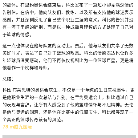
的载体。在里约奥运会结束后，科比发布了一篇短小却充满深情的
告别信。在信中，他向队友们、教练、以及所有支持他的球迷表示
感谢，并且深刻反思了自己整个职业生涯的意义。科比的告别并没
有一泻千里般的辞别，而是以一种成熟且理智的方式处理了自己对
于篮球的情感。
这一点也体现在他与队友的互动上。赛后，他与队友们共享了无数
美好时光，表达了自己对于篮球的敬意。科比的情感表达也让许多
年轻球员深受感动，他们不再仅仅视科比为一位篮球巨星，更是将
他看作一个榜样和导师。
总结：
科比·布莱恩特的奥运会庆生，不仅是一个单纯的生日庆祝事件，更
是他职业生涯的一次总结与告别。在里约奥运会上，科比通过自己
的表现与言辞，让所有人感受到了他的篮球情怀与不屈精神。无论
是他与奥运的渊源，还是他在比赛中的低调庆生，科比都展现了一
个真正的篮球传奇该有的风范。
78.m威九国际