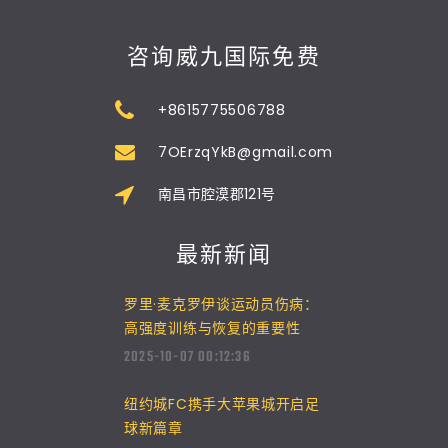
咨询威九国际免费
+8615775506788
7OErzqYkB@gmail.com
南昌市腔漠郡121号
最新新闻
罗里·麦克罗伊谈运动员伤病：
高强度训练与恢复的重要性
2025-10-07 00:12:36
纽约城FC携手大苹果城开启足
球新篇章