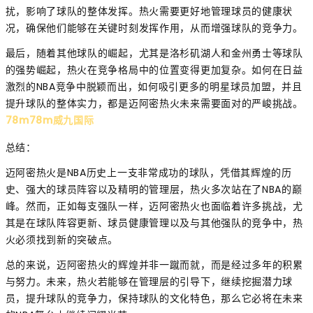
扰，影响了球队的整体发挥。热火需要更好地管理球员的健康状
况，确保他们能够在关键时刻发挥作用，从而增强球队的竞争力。
最后，随着其他球队的崛起，尤其是洛杉矶湖人和金州勇士等球队
的强势崛起，热火在竞争格局中的位置变得更加复杂。如何在日益
激烈的NBA竞争中脱颖而出，如何吸引更多的明星球员加盟，并且
提升球队的整体实力，都是迈阿密热火未来需要面对的严峻挑战。
78m78m威九国际
总结：
迈阿密热火是NBA历史上一支非常成功的球队，凭借其辉煌的历
史、强大的球员阵容以及精明的管理层，热火多次站在了NBA的巅
峰。然而，正如每支强队一样，迈阿密热火也面临着许多挑战，尤
其是在球队阵容更新、球员健康管理以及与其他强队的竞争中，热
火必须找到新的突破点。
总的来说，迈阿密热火的辉煌并非一蹴而就，而是经过多年的积累
与努力。未来，热火若能够在管理层的引导下，继续挖掘潜力球
员，提升球队的竞争力，保持球队的文化特色，那么它必将在未来