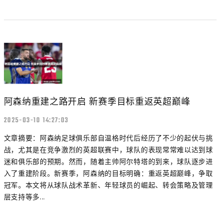
阿森纳重建之路开启 新赛季目标重返英超巅峰
2025-03-10 14:27:03
文章摘要：阿森纳足球俱乐部自温格时代后经历了不少的起伏与挑
战，尤其是在竞争激烈的英超联赛中，球队的表现常常难以达到球
迷和俱乐部的预期。然而，随着主帅阿尔特塔的到来，球队逐步进
入了重建阶段。新赛季，阿森纳的目标明确：重返英超巅峰，争取
冠军。本文将从球队战术革新、年轻球员的崛起、转会策略及管理
层支持等多...