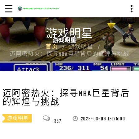
游戏明星
首页
游戏明星
迈阿密热火：探寻NBA巨星背后的辉煌与挑战
迈阿密热火：探寻NBA巨星背后
的辉煌与挑战
2025-03-09 15:25:00
游戏明星
387