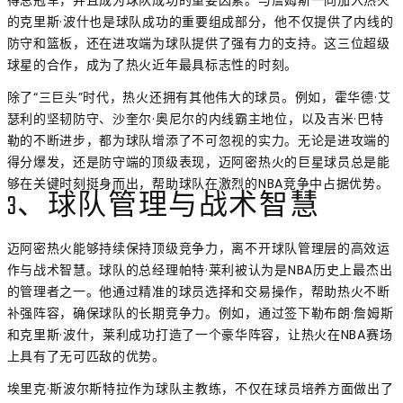
的克里斯·波什也是球队成功的重要组成部分，他不仅提供了内线的
防守和篮板，还在进攻端为球队提供了强有力的支持。这三位超级
球星的合作，成为了热火近年最具标志性的时刻。
除了“三巨头”时代，热火还拥有其他伟大的球员。例如，霍华德·艾
瑟利的坚韧防守、沙奎尔·奥尼尔的内线霸主地位，以及吉米·巴特
勒的不断进步，都为球队增添了不可忽视的实力。无论是进攻端的
得分爆发，还是防守端的顶级表现，迈阿密热火的巨星球员总是能
够在关键时刻挺身而出，帮助球队在激烈的NBA竞争中占据优势。
3、球队管理与战术智慧
迈阿密热火能够持续保持顶级竞争力，离不开球队管理层的高效运
作与战术智慧。球队的总经理帕特·莱利被认为是NBA历史上最杰出
的管理者之一。他通过精准的球员选择和交易操作，帮助热火不断
补强阵容，确保球队的长期竞争力。例如，通过签下勒布朗·詹姆斯
和克里斯·波什，莱利成功打造了一个豪华阵容，让热火在NBA赛场
上具有了无可匹敌的优势。
埃里克·斯波尔斯特拉作为球队主教练，不仅在球员培养方面做出了