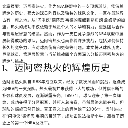
文章摘要：迈阿密热火，作为NBA联盟中的一支顶级球队，凭借其
辉煌的历史、强大的球员阵容以及独特的球队文化，一直在篮球界
占有一席之地。从“闪电侠”德怀恩·韦德的崛起到勒布朗·詹姆斯的加
盟，热火的成功不仅依赖于球员个人的才华和努力，更是团队合作
与管理层智慧的结晶。然而，作为一支在竞争激烈的NBA联盟中屡
屡获得成功的球队，迈阿密热火也面临着许多挑战，包括如何保持
长久的竞争力、应对球员伤病和更替等问题。本文将从球队历史、
巨星球员、管理层智慧与当前挑战四个方面深入分析迈阿密热火的
辉煌与挑战。
1、迈阿密热火的辉煌历史
迈阿密热火队自1988年成立以来，经历了数次风雨和挑战，逐渐成
为NBA的一支强队。热火最初并未获得巨大的成功，但凭借不断的
补强和球员发展，逐渐崭露头角。1997年，球队迎来了第一次辉
煌，成功夺得了分区冠军，并打入总决赛，虽然最终未能夺冠，但
球队的崛起已然开始。真正意义上的辉煌始于2006年，当时热火
在“闪电侠”德怀恩·韦德的带领下，成功击败达拉斯小牛，赢得了历
史上的第一个NBA总冠军。