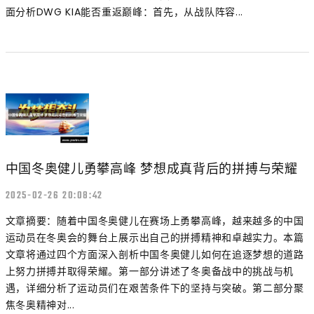
面分析DWG KIA能否重返巅峰：首先，从战队阵容...
中国冬奥健儿勇攀高峰 梦想成真背后的拼搏与荣耀
2025-02-26 20:08:42
文章摘要：随着中国冬奥健儿在赛场上勇攀高峰，越来越多的中国
运动员在冬奥会的舞台上展示出自己的拼搏精神和卓越实力。本篇
文章将通过四个方面深入剖析中国冬奥健儿如何在追逐梦想的道路
上努力拼搏并取得荣耀。第一部分讲述了冬奥备战中的挑战与机
遇，详细分析了运动员们在艰苦条件下的坚持与突破。第二部分聚
焦冬奥精神对...