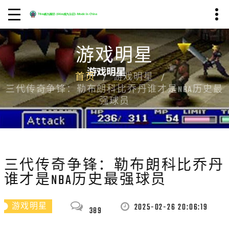
游戏明星
首页
游戏明星
三代传奇争锋：勒布朗科比乔丹谁才是NBA历史最
强球员
三代传奇争锋：勒布朗科比乔丹
谁才是NBA历史最强球员
2025-02-26 20:06:19
游戏明星
389