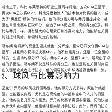
相比之下，科比·布莱恩特的职业生涯同样辉煌。五次NBA总冠军、
两次NBA总决赛MVP，科比凭借着惊人的技术和对比赛的投入，成
为了“黑曼巴”精神的代名词。他的得分能力可与乔丹相提并论，甚
至在单场比赛中狂砍81分，创造了NBA历史第二高的得分纪录。科
比与乔丹一样，拥有强大的心理素质和比赛决定力，他能够在关键
时刻扭转局势，带领球队走向胜利。
勒布朗·詹姆斯的职业生涯成就也十分辉煌，至今已四次夺得NBA总
冠军，并且四次获得总决赛MVP。他不仅能得分，还是一位全面的
球员，生涯场均得分27.0分，助攻7.4次，篮板7.4个，展现出了卓
越的多面性。勒布朗不仅是球队的得分王，也总是能在关键时刻送
出关键助攻或者进行防守，他的领导能力和球场视野也堪称一流。
2、球风与比赛影响力
迈克尔·乔丹的球风极具侵略性，他的得分方式多样，既能外线投
篮，也能强攻内线，尤其是在高难度的中投和空中飞人式的扣篮
上，他的技艺几乎无人能及。乔丹的比赛节奏感非常强，凭借快速
的步伐和变向运球，他能够轻松突破对手防线。此外，乔丹的防守