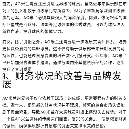
首先，AC米兰需要注重引进世界级的球员。虽然近年来俱乐部在市
场上的投入相较于顶级豪门有所减少，但为了重新竞争欧洲顶级赛
事的冠军，AC米兰必须具备强大的阵容深度。例如，像阿根廷的国
际巨星或是西班牙、法国等足球强国的优秀球员，可以为球队注入
新鲜血液，提升球队的整体实力。
其次，除了引援之外，AC米兰还需要进一步发展其青训体系，培养
更多具备潜力的年轻球员。这不仅有助于俱乐部未来长期发展的可
持续性，也能通过自身青训的培养减少引援开支。近年来，AC米兰
已开始加强青训体系建设，通过与国内外其他俱乐部的合作，逐步
提升了青训质量。
3、财务状况的改善与品牌发
展
AC米兰的复兴不仅仅依赖于球场上的成绩，更需要强有力的财务支
撑。近年来，俱乐部的财务状况并不理想，频繁的转会市场失误加
剧了资金紧张，导致AC米兰在大牌球员引进上逐渐失去优势。对于
一个像AC米兰这样的传统豪门而言，复兴的关键之一便是恢复财务
的健康，确保俱乐部拥有足够的资金来支撑未来的建设。