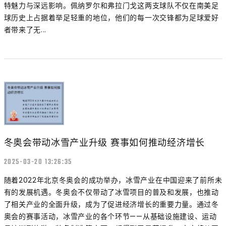
特魅力与深远影响。佩纳罗尔和弗拉门戈这两支球队不仅在南美足
球历史上占据着举足轻重的地位，他们的每一次交锋都为足球爱好
者带来了无...
冬奥会带动冰雪产业升级 赛事如何推动经济增长
2025-03-20 13:26:35
随着2022年北京冬奥会的成功举办，冰雪产业在中国迎来了前所未
有的发展机遇。冬奥会不仅带动了冰雪项目的普及和发展，也推动
了相关产业的全面升级，成为了促进经济增长的重要力量。通过冬
奥会的赛事活动，冰雪产业的各个环节——从基础设施建设、运动