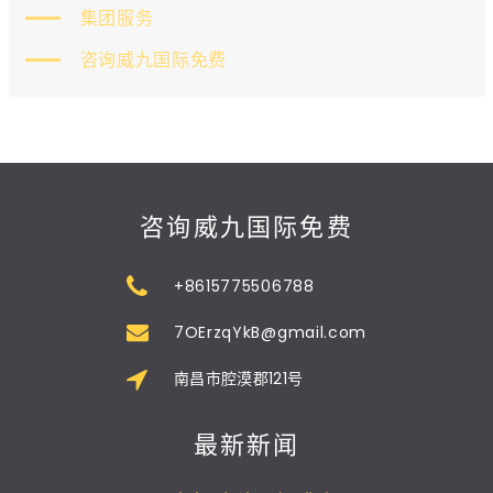
集团服务
咨询威九国际免费
咨询威九国际免费
+8615775506788
7OErzqYkB@gmail.com
南昌市腔漠郡121号
最新新闻