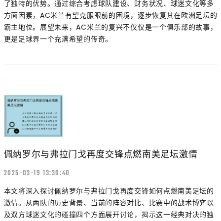
了独特的优势。通过综合考虑球队建设、财务状况、球迷文化等多
方面因素，AC米兰有望克服眼前的困境，逐步恢复其在欧洲足坛的
霸主地位。展望未来，AC米兰的复兴不仅仅是一个俱乐部的故事，
更是足球界一个充满希望的传奇。
佩纳罗尔与弗拉门戈再度交锋点燃南美足坛激情
2025-03-19 13:30:40
本文将深入探讨佩纳罗尔与弗拉门戈再度交锋如何点燃南美足坛的
激情。从两队的历史背景、当前的阵容对比、比赛中的战术博弈以
及双方球迷文化的碰撞四个方面展开讨论，揭示这一经典对决的独