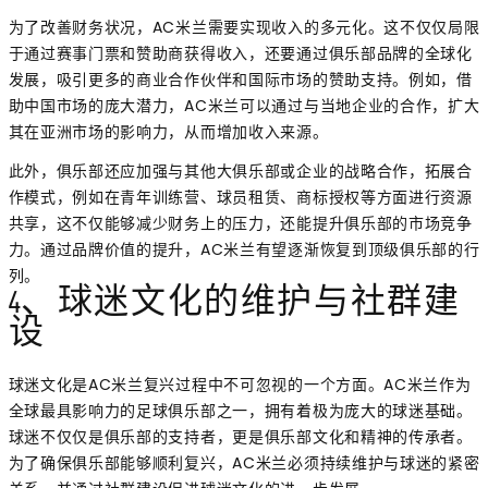
为了改善财务状况，AC米兰需要实现收入的多元化。这不仅仅局限
于通过赛事门票和赞助商获得收入，还要通过俱乐部品牌的全球化
发展，吸引更多的商业合作伙伴和国际市场的赞助支持。例如，借
助中国市场的庞大潜力，AC米兰可以通过与当地企业的合作，扩大
其在亚洲市场的影响力，从而增加收入来源。
此外，俱乐部还应加强与其他大俱乐部或企业的战略合作，拓展合
作模式，例如在青年训练营、球员租赁、商标授权等方面进行资源
共享，这不仅能够减少财务上的压力，还能提升俱乐部的市场竞争
力。通过品牌价值的提升，AC米兰有望逐渐恢复到顶级俱乐部的行
列。
4、球迷文化的维护与社群建
设
球迷文化是AC米兰复兴过程中不可忽视的一个方面。AC米兰作为
全球最具影响力的足球俱乐部之一，拥有着极为庞大的球迷基础。
球迷不仅仅是俱乐部的支持者，更是俱乐部文化和精神的传承者。
为了确保俱乐部能够顺利复兴，AC米兰必须持续维护与球迷的紧密