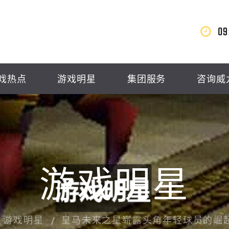
09
戏热点
游戏明星
集团服务
咨询威
游戏明星
游戏明星
皇马未来之星崭露头角年轻球员的崛