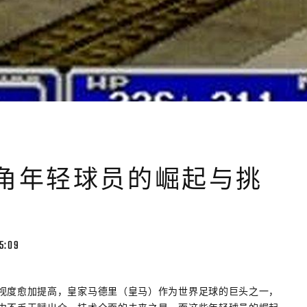
角年轻球员的崛起与挑
5:09
视度愈加提高，皇家马德里（皇马）作为世界足球的巨头之一，