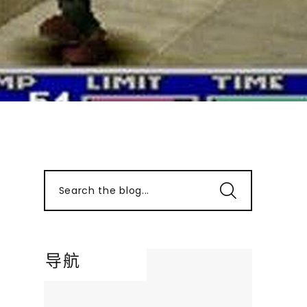
Search the blog...
导航