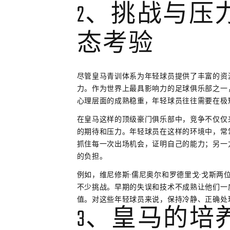
2、挑战与压
态考验
尽管皇马青训体系为年轻球员提供了丰富的资
力。作为世界上最具影响力的足球俱乐部之一
心理层面的成熟稳重，年轻球员往往需要在极
在皇马这样的顶级豪门俱乐部中，竞争不仅仅
的期待和压力。年轻球员在这样的环境中，常常
抓住每一次出场机会，证明自己的能力；另一
的负担。
例如，维尼修斯·儒尼奥尔和罗德里戈·戈斯
不少挑战。早期的失误和技术不成熟让他们一
值。对这些年轻球员来说，保持冷静、正确处
3、皇马的培