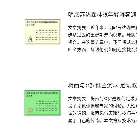
明尼苏达森林狼年轻阵容迎
文章摘要：近年来，明尼苏达森林
步从过去的重建期走向稳定。球队
机会。在这篇文章中，我们将从森
四个方面，探讨他们如何迎接挑战并
梅西与C罗谁主沉浮 足坛
文章摘要：梅西与C罗是现代足球
发了无数球迷和专家的讨论。无论
议的话题。梅西凭借天赋与技巧主
属于自己的传奇。本文将从技术特点