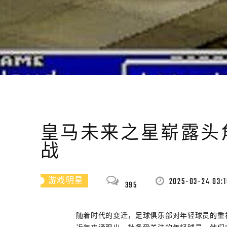
皇马未来之星崭露头
战
2025-03-24 03:1
游戏明星
395
随着时代的变迁，足球俱乐部对年轻球员的重