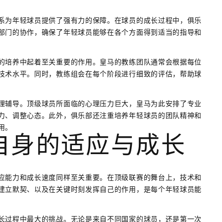
系为年轻球员提供了强有力的保障。在球员的成长过程中，俱乐
部门的协作，确保了年轻球员能够在各个方面得到适当的指导和
的培养中起着至关重要的作用。皇马的教练团队通常会根据每位
技术水平。同时，教练组会在每个阶段进行细致的评估，帮助球
理辅导。顶级球员所面临的心理压力巨大，皇马为此安排了专业
力、调整心态。此外，俱乐部还注重培养年轻球员的团队精神和
用。
自身的适应与成长
应能力和成长速度同样至关重要。在顶级联赛的舞台上，技术和
建立默契、以及在关键时刻发挥自己的作用，是每个年轻球员能
长过程中最大的挑战。无论是来自不同国家的球员，还是第一次