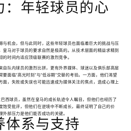
力：年轻球员的心
源与机会，但与此同时，这些年轻球员也面临着巨大的挑战与压
，皇马对于球员的要求自然是极高的。从技术层面的精益求精到
短的时间内适应顶级联赛的激烈竞争。
来自队内球员的激烈比拼，更有外界媒体、球迷以及俱乐部高层
要面临“高光时刻”与“低谷期”交替的考验。一方面，他们渴望
方面，失败或失误也可能迅速成为媒体关注的焦点，造成心理上
两位巴西球员，虽然在皇马的成长轨迹令人瞩目，但他们也经历了
度饱受批评，但他们在逆境中不断成长，最终证明了自己的价
理外部压力是他们能否成功的关键。
养体系与支持