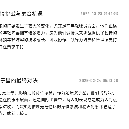
接挑战与磨合机遇
2025-03-23 21:13:25
狼的阵容发生了较大的变化，尤其是在年轻球员方面，他们正逐
的年轻阵容拥有诸多潜力，这为他们迎接未来挑战提供了独特的
林狼年轻阵容的技术成长、团队协作、领导力培养和管理层支持
在赛季中持...
双子星的最终对决
2025-03-24 05:13:28
历史上最具影响力的两位球员，作为足坛双子星，他们的对决引
是在俱乐部层面，还是国际比赛中，两人的表现总是成为人们热
宰进攻，而C罗则依靠无与伦比的身体素质和精湛的射术创造了
、成就比较...