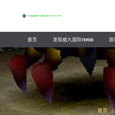
首页
发现威九国际78MOB
游
首页