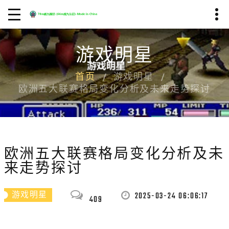
游戏明星
首页
游戏明星
欧洲五大联赛格局变化分析及未来走势探讨
欧洲五大联赛格局变化分析及未
来走势探讨
2025-03-24 06:06:17
游戏明星
409