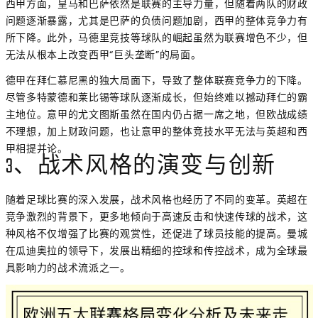
西甲方面，皇马和巴萨依然是联赛的主导力量，但随着两队的财政
问题逐渐暴露，尤其是巴萨的负债问题加剧，西甲的整体竞争力有
所下降。此外，马德里竞技等球队的崛起虽然为联赛增色不少，但
无法从根本上改变西甲“巨头垄断”的局面。
德甲在拜仁慕尼黑的独大局面下，导致了整体联赛竞争力的下降。
尽管多特蒙德和莱比锡等球队逐渐成长，但始终难以撼动拜仁的霸
主地位。意甲的尤文图斯虽然在国内仍占据一席之地，但欧战成绩
不理想，加上财政问题，也让意甲的整体竞技水平无法与英超和西
甲相提并论。
3、战术风格的演变与创新
随着足球比赛的深入发展，战术风格也经历了不同的变革。英超在
竞争激烈的背景下，更多地倾向于高速反击和快速传球的战术，这
种风格不仅增强了比赛的观赏性，还促进了球员技能的提高。曼城
在瓜迪奥拉的领导下，发展出精细的控球和传控战术，成为全球最
具影响力的战术流派之一。