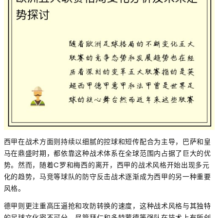
西甲在战术方面则持续以细腻的控球和短传配合为主导，巴萨和皇
马在鼎盛时期，都依靠这种战术体系在全球范围内占据了巨大的优
势。然而，随着C罗和梅西的离开，西甲的战术风格开始出现多元
化的趋势，马竞等球队的防守反击战术逐渐成为西甲的另一种重要
风格。
德甲则更注重高压逼抢和攻防转换的速度，这种战术风格与其独特
的足球文化密不可分。尽管拜仁和多特蒙德等强队在技术上有所创