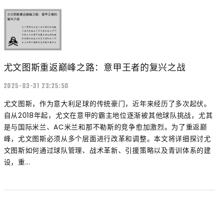
尤文图斯重返巅峰之路：意甲王者的复兴之战
2025-03-31 23:25:50
尤文图斯，作为意大利足球的传统豪门，近年来经历了多次起伏。
自从2018年起，尤文在意甲的霸主地位逐渐被其他球队挑战，尤其
是与国际米兰、AC米兰和那不勒斯的竞争愈加激烈。为了重返巅
峰，尤文图斯必须从多个层面进行改革和调整。本文将详细探讨尤
文图斯如何通过球队管理、战术革新、引援策略以及青训体系的建
设，重...