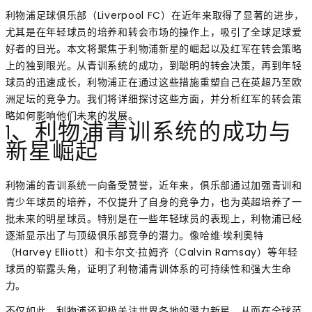
利物浦足球俱乐部（Liverpool FC）在近年来取得了显著的进步，
尤其是在年轻球员的培养和转会市场的操作上，吸引了全球足球爱
好者的目光。本文将聚焦于利物浦新星的崛起以及红军在转会策略
上的独到眼光。从青训系统的成功，到聪明的转会决策，再到年轻
球员的迅速成长，利物浦正在通过这些措施重塑自己在英超乃至欧
洲足坛的竞争力。我们将详细探讨这些方面，并分析红军的转会策
略如何影响他们未来的发展。
1、利物浦青训系统的成功与
新星崛起
利物浦的青训系统一向备受赞誉，近年来，俱乐部通过加强青训和
青少年球员的培养，不仅提升了自身的竞争力，也为英超培养了一
批未来的明星球员。特别是在一些年轻球员的表现上，利物浦已经
逐渐显示出了与顶级俱乐部竞争的潜力。像哈维·埃利奥特
（Harvey Elliott）和卡尔文·拉姆齐（Calvin Ramsay）等年轻
球员的崭露头角，证明了利物浦青训体系的可持续性和强大生命
力。
不仅如此，利物浦还积极关注世界各地的潜力新星，从而在全球范