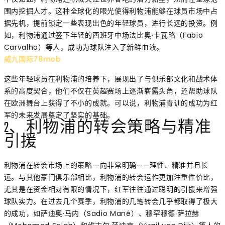
围内挖掘人才。这种全球化的眼光使得利物浦能够在球员市场中占
据先机，提前锁定一些表现出色的年轻球员，进行长远的投资。例
如，利物浦通过签下年轻的西班牙中场法比奥·卡瓦略（Fabio
Carvalho）等人，成功为球队注入了新鲜血液。
威九国际78mob
这些年轻球员在利物浦的培养下，展现出了与俱乐部文化和战术体
系的高度契合，他们不仅在英超赛场上逐渐崭露头角，还帮助球队
在欧洲舞台上获得了不小的成就。可以说，利物浦青训的成功为红
军的未来发展奠定了坚实的基础。
2、利物浦的转会策略与精准
引援
利物浦在转会市场上的策略一向非常明确——理性、精准并且长
远。与其他豪门俱乐部相比，利物浦的转会运作更加注重性价比，
尤其是在资金相对有限的情况下，红军往往通过聪明的引援来增强
球队实力。在过去几个赛季，利物浦的几笔转会几乎都取得了极大
的成功，如萨迪奥·马内（Sadio Mané）、穆罕穆德·萨拉赫