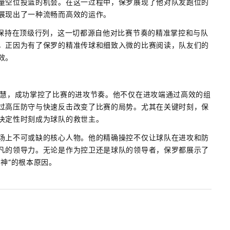
量空位投篮的机会。在这一过程中，保罗展现了他对队友跑位的
展现出了一种流畅而高效的运作。
终保持在顶级行列，这一切都源自他对比赛节奏的精准掌控和与队
，正因为有了保罗的精准传球和细致入微的比赛阅读，队友们的
效。
智慧，成功掌控了比赛的进攻节奏。他不仅在进攻端通过高效的组
过高压防守与快速反击改变了比赛的局势。尤其在关键时刻，保
决定性时刻成为球队的救世主。
场上不可或缺的核心人物。他的精确操控不仅让球队在进攻和防
凡的领导力。无论是作为控卫还是球队的领导者，保罗都展示了
神”的根本原因。