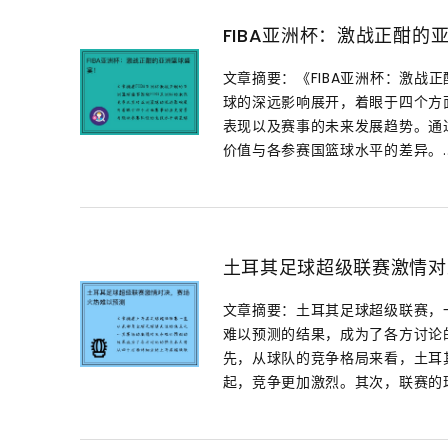
FIBA亚洲杯：激战正酣的
文章摘要：《FIBA亚洲杯：激战
球的深远影响展开，着眼于四个方
表现以及赛事的未来发展趋势。通过
价值与各参赛国篮球水平的差异。..
土耳其足球超级联赛激情对
文章摘要：土耳其足球超级联赛，
难以预测的结果，成为了各方讨论
先，从球队的竞争格局来看，土耳
起，竞争更加激烈。其次，联赛的球