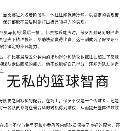
。当比赛进入胶着阶段时，他往往能保持冷静，以稳定的表现带
，保罗都能在最后时刻打出极具领导力的表现。
东尼奥马刺的“最后一投”。比赛接近尾声时，保罗面对马刺的严密
员包夹下精准投篮，帮助快船赢得比赛。这一刻成为了保罗职业
保持镇定的非凡能力。
出，在比赛最后五分钟内的场均得分和助攻数据往往超过了常规
领球队走出困境的能力。他不仅能够自己得分，还能为队友创造
位。
：无私的篮球智商
与队友之间默契的配合。在场上，保罗不仅是一个传球者，还是
每一名队员都能在最合适的时机得到球权，从而提升整体进攻效
罗在场上不仅与格里芬和小乔丹等内线球员保持了良好的配合，还