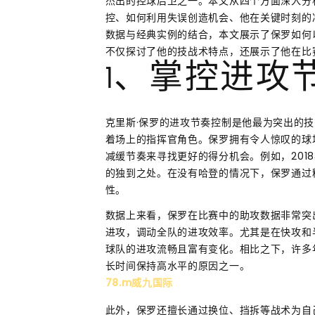
杰出的控球后卫之一。本文从四个方面深入分
控、如何利用失误创造机会、他在关键时刻的
数据与经典实例的结合，本文展示了保罗如何
不仅探讨了他的技战术特点，还展示了他在比
1、掌控进攻
克里斯·保罗的进攻节奏控制是他最为突出的
着场上的指挥官角色。保罗拥有令人惊叹的球
减缓节奏来寻找更好的得分机会。例如，201
的独到之处。在没有哈登的情况下，保罗通过
性。
数据上来看，保罗在比赛中的助攻数据非常突
进攻，调动全队的进攻效率。尤其是在快攻和
球队的进攻流畅且富有变化。相比之下，许多
长时间保持高水平的原因之一。
78.m威九国际
此外，保罗还擅长通过换位、挡拆等战术为自己