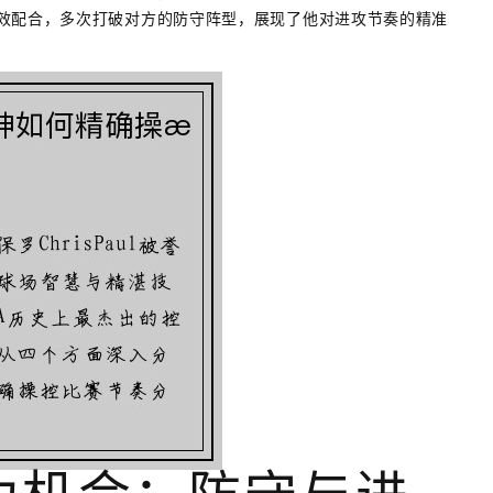
效配合，多次打破对方的防守阵型，展现了他对进攻节奏的精准