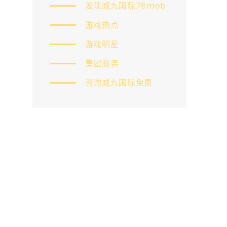
发现威九国际78mob
游戏热点
游戏明星
集团服务
咨询威九国际免费