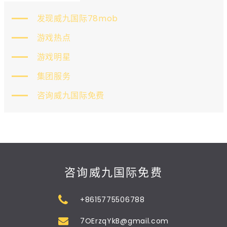
发现威九国际78mob
游戏热点
游戏明星
集团服务
咨询威九国际免费
咨询威九国际免费
+8615775506788
7OErzqYkB@gmail.com