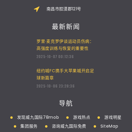
南昌市腔漠郡121号
最新新闻
罗里·麦克罗伊谈运动员伤病：
高强度训练与恢复的重要性
2025-10-07 00:12:36
纽约城FC携手大苹果城开启足
球新篇章
2025-10-06 23:28:36
导航
发现威九国际78mob
游戏热点
游戏明星
集团服务
咨询威九国际免费
SiteMap