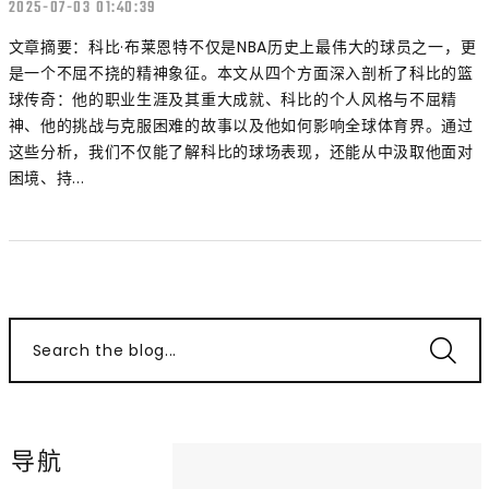
2025-07-03 01:40:39
文章摘要：科比·布莱恩特不仅是NBA历史上最伟大的球员之一，更
是一个不屈不挠的精神象征。本文从四个方面深入剖析了科比的篮
球传奇：他的职业生涯及其重大成就、科比的个人风格与不屈精
神、他的挑战与克服困难的故事以及他如何影响全球体育界。通过
这些分析，我们不仅能了解科比的球场表现，还能从中汲取他面对
困境、持...
Search the blog...
导航