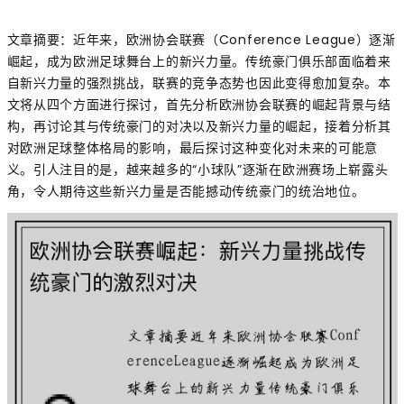
文章摘要：近年来，欧洲协会联赛（Conference League）逐渐
崛起，成为欧洲足球舞台上的新兴力量。传统豪门俱乐部面临着来
自新兴力量的强烈挑战，联赛的竞争态势也因此变得愈加复杂。本
文将从四个方面进行探讨，首先分析欧洲协会联赛的崛起背景与结
构，再讨论其与传统豪门的对决以及新兴力量的崛起，接着分析其
对欧洲足球整体格局的影响，最后探讨这种变化对未来的可能意
义。引人注目的是，越来越多的“小球队”逐渐在欧洲赛场上崭露头
角，令人期待这些新兴力量是否能撼动传统豪门的统治地位。