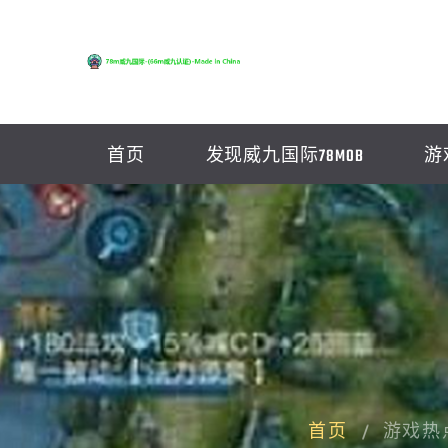
首页
发现威九国际78MOB
游
首页
游戏热