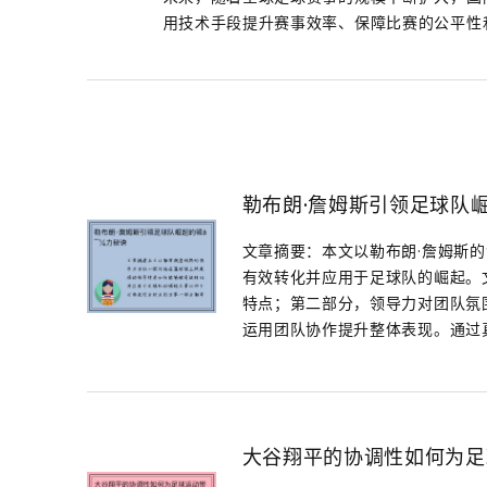
用技术手段提升赛事效率、保障比赛的公平性
勒布朗·詹姆斯引领足球队
文章摘要：本文以勒布朗·詹姆斯
有效转化并应用于足球队的崛起。
特点；第二部分，领导力对团队氛
运用团队协作提升整体表现。通过真
大谷翔平的协调性如何为足