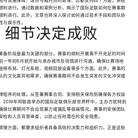
地与设施保障、球员与裁判员的管理、后勤支持四个方面，系统
顺利进行。通过数据和案例分析，揭示了国际足联如何在赛事期
顺利进行。此外，文章也将深入探讨如何通过技术手段和团队协
性与娱乐性。
：细节决定成败
筹备阶段是最为关键的部分。赛事的顺利开展离不开充足的时间
前一年的6月就开始与承办城市及场馆进行沟通，确保比赛场地
座椅布局、灯光系统、视频回放设备等多个方面。此外，赛事的
队的文化差异和需求，确保赛事期间不会发生突发的文化冲突或
律程序的处理。从签署赛事合同、安排相关保险到确保各方权益
2019年阿联酋举办的国际足联俱乐部世界杯中，主办方就特别
确保比赛期间不会出现暴力或骚乱等极端情况。赛事的安保团队
安检和人员背景审查，以防止任何潜在的安全隐患。
管理方面，都要求组织者具备高效的决策力和组织力。正是这些