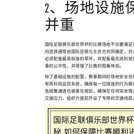
2、场地设施
并重
国际足联俱乐部世界杯的比赛场地不仅要满足
的选择通常由国际足联与主办方共同确定，并对
必须配备最高标准的草坪，并配备最先进的视频
事的公平性，并增强了比赛的观看体验。
除了基础设施的配置，赛事期间的场地安全也同
有高科技监控系统，确保每一位球迷的行为都
急疏散通道也被事先规划，确保在任何突发情况
交通压力，组织方提前开设了专用的交通线路