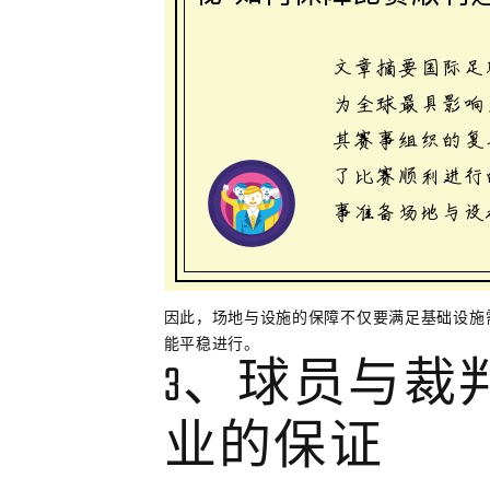
因此，场地与设施的保障不仅要满足基础设施
能平稳进行。
3、球员与裁
业的保证