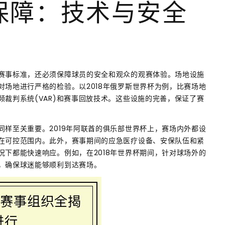
保障：技术与安全
赛事标准，还必须保障球员的安全和观众的观赛体验。场地设施
场地进行严格的检验。以2018年俄罗斯世界杯为例，比赛场地
裁判系统(VAR)和赛事回放技术。这些设施的完善，保证了赛
样至关重要。2019年阿联酋的俱乐部世界杯上，赛场内外都设
在可控范围内。此外，赛事期间的应急医疗设备、安保队伍和紧
下都能快速响应。例如，在2018年世界杯期间，针对球场外的
，确保球迷能够顺利到达赛场。