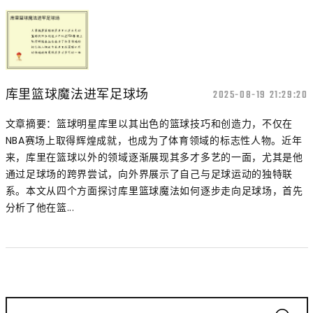
库里篮球魔法进军足球场
2025-08-19 21:29:20
文章摘要：篮球明星库里以其出色的篮球技巧和创造力，不仅在
NBA赛场上取得辉煌成就，也成为了体育领域的标志性人物。近年
来，库里在篮球以外的领域逐渐展现其多才多艺的一面，尤其是他
通过足球场的跨界尝试，向外界展示了自己与足球运动的独特联
系。本文从四个方面探讨库里篮球魔法如何逐步走向足球场，首先
分析了他在篮...