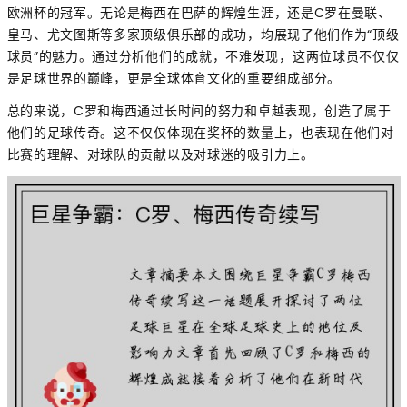
欧洲杯的冠军。无论是梅西在巴萨的辉煌生涯，还是C罗在曼联、
皇马、尤文图斯等多家顶级俱乐部的成功，均展现了他们作为“顶级
球员”的魅力。通过分析他们的成就，不难发现，这两位球员不仅仅
是足球世界的巅峰，更是全球体育文化的重要组成部分。
总的来说，C罗和梅西通过长时间的努力和卓越表现，创造了属于
他们的足球传奇。这不仅仅体现在奖杯的数量上，也表现在他们对
比赛的理解、对球队的贡献以及对球迷的吸引力上。