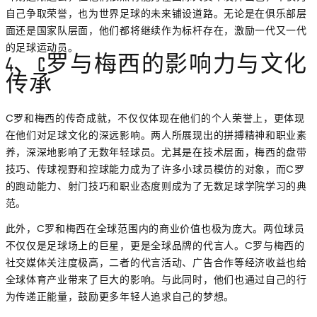
自己争取荣誉，也为世界足球的未来铺设道路。无论是在俱乐部层
面还是国家队层面，他们都将继续作为标杆存在，激励一代又一代
的足球运动员。
4、C罗与梅西的影响力与文化
传承
C罗和梅西的传奇成就，不仅仅体现在他们的个人荣誉上，更体现
在他们对足球文化的深远影响。两人所展现出的拼搏精神和职业素
养，深深地影响了无数年轻球员。尤其是在技术层面，梅西的盘带
技巧、传球视野和控球能力成为了许多小球员模仿的对象，而C罗
的跑动能力、射门技巧和职业态度则成为了无数足球学院学习的典
范。
此外，C罗和梅西在全球范围内的商业价值也极为庞大。两位球员
不仅仅是足球场上的巨星，更是全球品牌的代言人。C罗与梅西的
社交媒体关注度极高，二者的代言活动、广告合作等经济收益也给
全球体育产业带来了巨大的影响。与此同时，他们也通过自己的行
为传递正能量，鼓励更多年轻人追求自己的梦想。