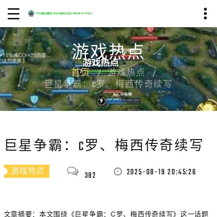
游戏热点
首页
游戏热点
巨星争霸：C罗、梅西传奇续写
巨星争霸：C罗、梅西传奇续写
2025-08-19 20:45:26
游戏热点
382
文章摘要：本文围绕《巨星争霸：C罗、梅西传奇续写》这一话题