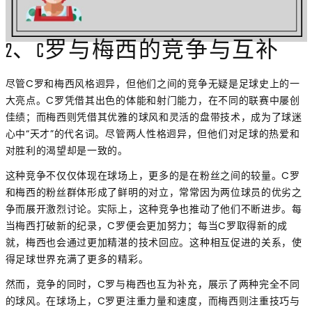
2、C罗与梅西的竞争与互补
尽管C罗和梅西风格迥异，但他们之间的竞争无疑是足球史上的一
大亮点。C罗凭借其出色的体能和射门能力，在不同的联赛中屡创
佳绩；而梅西则凭借其优雅的球风和灵活的盘带技术，成为了球迷
心中“天才”的代名词。尽管两人性格迥异，但他们对足球的热爱和
对胜利的渴望却是一致的。
这种竞争不仅仅体现在球场上，更多的是在粉丝之间的较量。C罗
和梅西的粉丝群体形成了鲜明的对立，常常因为两位球员的优劣之
争而展开激烈讨论。实际上，这种竞争也推动了他们不断进步。每
当梅西打破新的纪录，C罗便会更加努力；每当C罗取得新的成
就，梅西也会通过更加精湛的技术回应。这种相互促进的关系，使
得足球世界充满了更多的精彩。
然而，竞争的同时，C罗与梅西也互为补充，展示了两种完全不同
的球风。在球场上，C罗更注重力量和速度，而梅西则注重技巧与