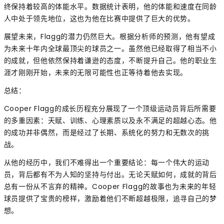
终保持着较高的体能水平。数据统计表明，他的体能和速度在同龄
人中处于领先地位，这也为他在比赛中提供了巨大的优势。
展望未来，Flagg的潜力仍然巨大。根据分析师的预测，他有望成
为未来十年内全球最顶尖的球员之一。虽然他已经取得了相当不小
的成就，但他依然保持着谦逊的态度，不断提升自己。他的职业生
涯才刚刚开始，未来的无限可能性也正等待着他去实现。
总结：
Cooper Flagg的成长历程充分展现了一个顶级运动员背后所需要
的多重因素：天赋、训练、心理素质以及永不满足的超越心态。他
的成功并非偶然，而是经过了长期、系统化的努力和无数次的挑
战。
从他的经历中，我们不难得出一个重要结论：每一个伟大的运动
员，背后都有不为人知的坚持与付出。无论天赋如何，成就的背后
总有一份从不言弃的精神。Cooper Flagg的故事也为未来的年轻
球员提供了宝贵的榜样，激励着他们不断超越极限，追寻自己的梦
想。