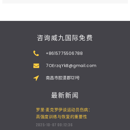
咨询威九国际免费
+8615775506788
7OErzqYkB@gmail.com
南昌市腔漠郡121号
最新新闻
罗里·麦克罗伊谈运动员伤病：
高强度训练与恢复的重要性
2025-10-07 00:12:36