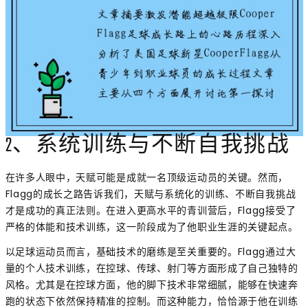
2、系统训练与不断自我挑战
在许多人眼中，天赋可能是成就一名顶级运动员的关键。然而，
Flagg的成长之路告诉我们，天赋与系统化的训练、不断自我挑战
才是成功的真正法则。在进入更高水平的青训营后，Flagg接受了
严格的体能和技术训练，这一阶段成为了他职业生涯的关键起点。
以足球运动员而言，基础技术的磨练是至关重要的。Flagg通过大
量的个人技术训练，在控球、传球、射门等方面形成了自己独特的
风格。尤其是在控球方面，他的脚下技术非常细腻，能够在快速奔
跑的状态下依然保持精准的控制。而这种能力，恰恰源于他在训练