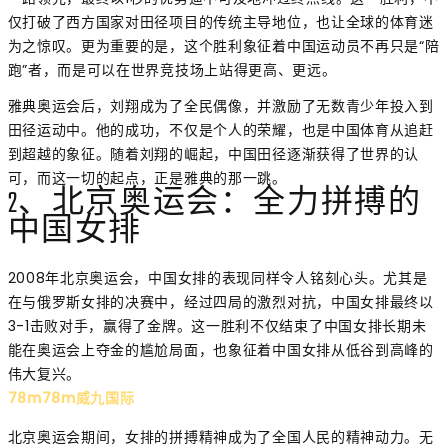
仅打破了西方国家对田径项目的传统主导地位，也让全球的体育迷
为之惊叹。更为重要的是，这个胜利象征着中国运动员不再只是“陪
跑”者，而是可以在世界竞技场上站得更高、更远。
雅典奥运会后，刘翔成为了全民偶像，并激励了无数青少年投入到
田径运动中。他的成功，不仅是个人的荣耀，也是中国体育从追赶
到超越的象征。随着刘翔的崛起，中国田径逐渐获得了世界的认
可，而这一切的起点，正是雅典的那一跳。
2、北京奥运会：全力拼搏的
中国女排
2008年北京奥运会，中国女排的表现同样令人铭刻心头。尤其是
在与俄罗斯女排的决赛中，经过四局的激烈对抗，中国女排最终以
3-1击败对手，赢得了金牌。这一胜利不仅结束了中国女排长期未
能在奥运会上夺金的尴尬局面，也象征着中国女排从低谷到高峰的
伟大复兴。
78m78m威九国际
北京奥运会期间，女排的拼搏精神成为了全国人民的精神动力。无