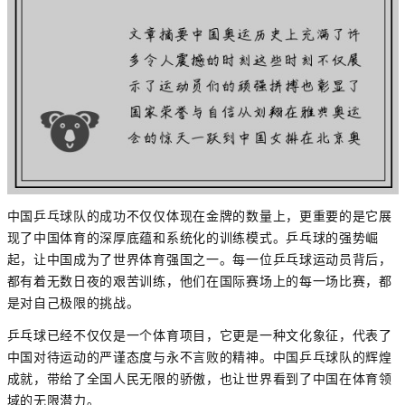
中国乒乓球队的成功不仅仅体现在金牌的数量上，更重要的是它展
现了中国体育的深厚底蕴和系统化的训练模式。乒乓球的强势崛
起，让中国成为了世界体育强国之一。每一位乒乓球运动员背后，
都有着无数日夜的艰苦训练，他们在国际赛场上的每一场比赛，都
是对自己极限的挑战。
乒乓球已经不仅仅是一个体育项目，它更是一种文化象征，代表了
中国对待运动的严谨态度与永不言败的精神。中国乒乓球队的辉煌
成就，带给了全国人民无限的骄傲，也让世界看到了中国在体育领
域的无限潜力。