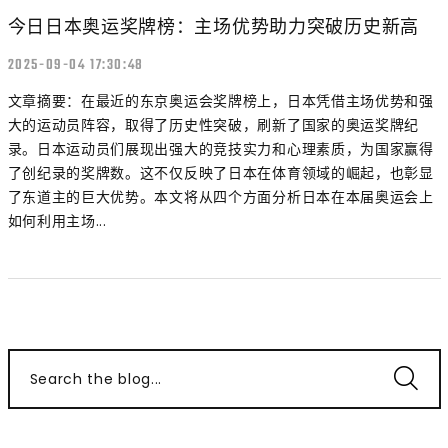
今日日本奥运奖牌榜：主场优势助力突破历史新高
2025-09-04 17:30:48
文章摘要：在最近的东京奥运会奖牌榜上，日本凭借主场优势和强
大的运动员阵容，取得了历史性突破，刷新了国家的奥运奖牌纪
录。日本运动员们展现出强大的竞技实力和心理素质，为国家赢得
了创纪录的奖牌数。这不仅反映了日本在体育领域的崛起，也彰显
了东道主的巨大优势。本文将从四个方面分析日本在本届奥运会上
如何利用主场...
Search the blog...