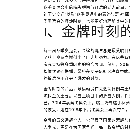
运动员的非凡技艺与拼搏精神，也背后隐藏着
冬季奥运会中的精彩瞬间与背后的动人故事，分
的历史变迁”以及“冬季奥运中的意外与奇迹”
季奥运会的辉煌时刻，也能更好地理解其中的
1、金牌时刻
每一届冬季奥运会，金牌的诞生总是最受瞩目
了登上奥运之巅付出了巨大的努力。在这些背
家庭支持等多重因素的综合展现。例如，201
却依然顽强拼搏，最终在女子500米决赛中
挫折后终于迎来了爆发的时刻。
金牌时刻的背后，是运动员在无数次摔倒与重
炼也至关重要。以雪上项目中的滑雪为例，许
己。2014年索契冬奥会上，瑞士滑雪选手林
的恢复，她在2018年平昌冬奥会上再次夺金
金牌的意义远超个人，它代表了国家的荣耀与
人争光，更是在为国家争光。每一枚金牌的背