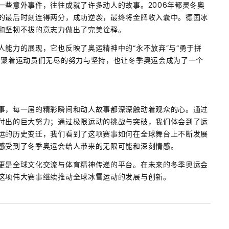
一些意外事件，往往成就了许多动人的故事。2006年都灵冬奥
的最后时刻连得两分，成功逆袭，最终将金牌收入囊中。德国冰
和坚韧不拔的意志力做出了完美诠释。
能力的展现，它也反映了奥运精神中的“永不放弃”与“勇于拼
凝聚着运动员们无尽的努力与坚持，也让冬季奥运会成为了一个
事，每一届的精彩瞬间和动人故事都深深触动着观众的心。通过
付出的巨大努力；通过极限运动的挑战与突破，我们体会到了运
运的历史变迁，我们看到了这项赛事如何在全球舞台上不断发展
感受到了冬季奥运会给人带来的无限可能和深刻情感。
更是全球文化交流与体育精神传递的平台。在未来的冬季奥运会
这项伟大赛事继续推动全球冰雪运动的发展与创新。