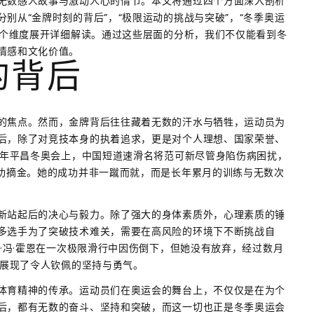
无数感人故事与激动人心的情节。本文将通过四个方面深入剖析
别从“金牌时刻的背后”，“极限运动的挑战与突破”，“冬季奥运
四个维度展开详细解读。通过这些层面的分析，我们不仅能看到冬
情感和文化价值。
的背后
的焦点。然而，金牌背后往往藏着无数的汗水与牺牲，运动员为
后，除了对竞技本身的执着追求，更是对个人理想、国家荣誉、
8年平昌冬奥会上，中国短道速滑名将范可新尽管身陷伤病困扰，
成功摘金。她的成功并非一蹴而就，而是长年累月的训练与无数次
新站起后的决心与毅力。除了强大的身体素质外，心理素质的锤
多选手为了突破技术难关，需要在高风险的环境下不断挑战自
赛·冯·霍恩在一次极限滑行中因伤倒下，但她没有放弃，经过数月
，展现了令人钦佩的坚持与勇气。
体育精神的传承。运动员们在奥运会的舞台上，不仅仅是在为个
后，都有无数的奋斗、坚持和突破，而这一切也正是冬季奥运会