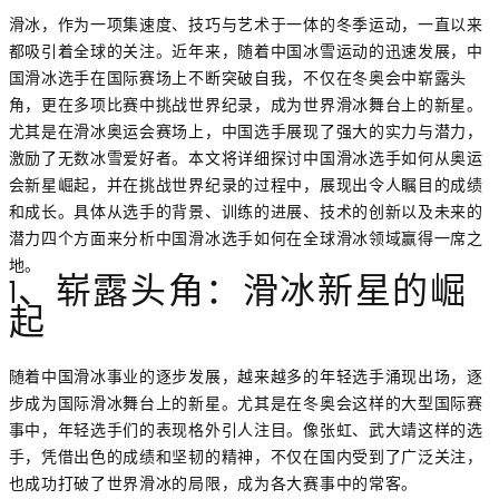
滑冰，作为一项集速度、技巧与艺术于一体的冬季运动，一直以来
都吸引着全球的关注。近年来，随着中国冰雪运动的迅速发展，中
国滑冰选手在国际赛场上不断突破自我，不仅在冬奥会中崭露头
角，更在多项比赛中挑战世界纪录，成为世界滑冰舞台上的新星。
尤其是在滑冰奥运会赛场上，中国选手展现了强大的实力与潜力，
激励了无数冰雪爱好者。本文将详细探讨中国滑冰选手如何从奥运
会新星崛起，并在挑战世界纪录的过程中，展现出令人瞩目的成绩
和成长。具体从选手的背景、训练的进展、技术的创新以及未来的
潜力四个方面来分析中国滑冰选手如何在全球滑冰领域赢得一席之
地。
1、崭露头角：滑冰新星的崛
起
随着中国滑冰事业的逐步发展，越来越多的年轻选手涌现出场，逐
步成为国际滑冰舞台上的新星。尤其是在冬奥会这样的大型国际赛
事中，年轻选手们的表现格外引人注目。像张虹、武大靖这样的选
手，凭借出色的成绩和坚韧的精神，不仅在国内受到了广泛关注，
也成功打破了世界滑冰的局限，成为各大赛事中的常客。