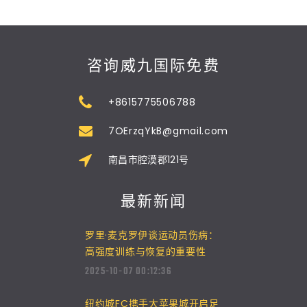
咨询威九国际免费
+8615775506788
7OErzqYkB@gmail.com
南昌市腔漠郡121号
最新新闻
罗里·麦克罗伊谈运动员伤病：
高强度训练与恢复的重要性
2025-10-07 00:12:36
纽约城FC携手大苹果城开启足