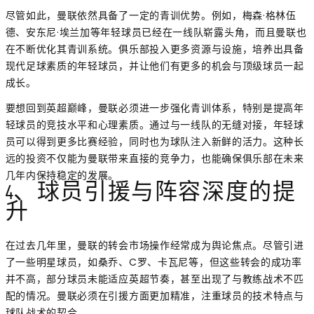
尽管如此，曼联依然具备了一定的青训优势。例如，梅森·格林伍
德、安东尼·埃兰加等年轻球员已经在一线队崭露头角，而且曼联也
在不断优化其青训系统。俱乐部投入更多资源与设施，培养出具备
现代足球素质的年轻球员，并让他们有更多的机会与顶级球员一起
成长。
要想回到英超巅峰，曼联必须进一步强化青训体系，特别是提高年
轻球员的竞技水平和心理素质。通过与一线队的无缝对接，年轻球
员可以得到更多比赛经验，同时也为球队注入新鲜的活力。这种长
远的投资不仅能为曼联带来直接的竞争力，也能确保俱乐部在未来
几年内保持稳定的发展。
4、球员引援与阵容深度的提
升
在过去几年里，曼联的转会市场操作经常成为舆论焦点。尽管引进
了一些明星球员，如桑乔、C罗、卡瓦尼等，但这些转会的成功率
并不高，部分球员未能适应英超节奏，甚至出现了与教练战术不匹
配的情况。曼联必须在引援方面更加精准，注重球员的技术特点与
球队战术的契合。