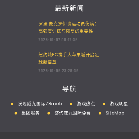
最新新闻
罗里·麦克罗伊谈运动员伤病：
高强度训练与恢复的重要性
2025-10-07 00:12:36
纽约城FC携手大苹果城开启足
球新篇章
2025-10-06 23:28:36
导航
发现威九国际78mob
游戏热点
游戏明星
集团服务
咨询威九国际免费
SiteMap