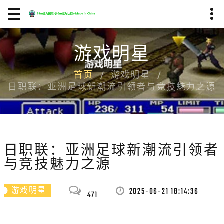
游戏明星
首页
游戏明星
日职联：亚洲足球新潮流引领者与竞技魅力之源
日职联：亚洲足球新潮流引领者
与竞技魅力之源
2025-06-21 18:14:36
游戏明星
471