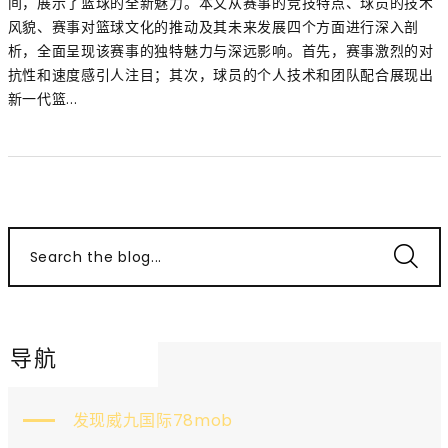
间，展示了篮球的全新魅力。本文从赛事的竞技特点、球员的技术
风貌、赛事对篮球文化的推动及其未来发展四个方面进行深入剖
析，全面呈现该赛事的独特魅力与深远影响。首先，赛事激烈的对
抗性和速度感引人注目；其次，球员的个人技术和团队配合展现出
新一代篮...
Search the blog...
导航
发现威九国际78mob