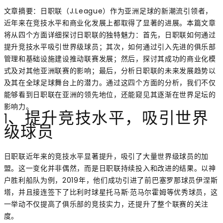
文章摘要：日职联（J.League）作为亚洲足球的新潮流引领者，
近年来在竞技水平和商业化发展上都取得了显著的进展。本篇文章
将从四个方面详细探讨日职联的独特魅力：首先，日职联如何通过
提升竞技水平吸引世界级球员；其次，如何通过引入先进的俱乐部
管理和基础设施建设推动联赛发展；然后，探讨其成功的商业化模
式及对其他亚洲联赛的影响；最后，分析日职联的未来发展趋势以
及其在全球足球舞台上的潜力。通过这四个方面的分析，我们不仅
能够看到日职联在亚洲的领先地位，还能窥见其逐渐在世界足坛的
影响力。
1、提升竞技水平，吸引世界
级球员
日职联近年来的竞技水平显著提升，吸引了大量世界级球员的加
盟。这一变化并非偶然，而是日职联持续投入和改进的结果。以神
户胜利船队为例，2019年，他们成功引进了前巴塞罗那球员伊涅斯
塔，并且接连签下了比利时球星托马斯·范马尔霍姆等优秀球员，这
一举动不仅提高了俱乐部的竞技实力，还提升了整个联赛的关注
度。