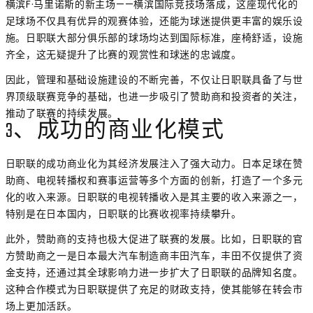
横滨F·马里诺斯的新主场——横滨国际竞技场落成，这座现代化的
足球场不仅具有优异的观赛体验，还能为球迷提供更丰富的娱乐设
施。日职联大部分俱乐部的球场均达到国际标准，座椅舒适，设施
齐全，这无疑提升了比赛的观赏性和球迷的忠诚度。
因此，管理和基础设施建设的不断完善，不仅让日职联具备了与世
界顶级联赛竞争的基础，也进一步吸引了赞助商和投资者的关注，
推动了联赛的持续发展。
3、成功的商业化模式
日职联的成功商业化为其经济发展注入了强大动力。日本足球在赞
助商、电视转播权和赛事运营等多个方面的创新，打造了一个多元
化的收入来源。日职联的电视转播收入是其主要的收入来源之一，
特别是在日本国内，日职联的比赛收视率持续攀升。
此外，赞助商的支持也极大促进了联赛的发展。比如，日职联的官
方赞助商之一是日本最大汽车制造商丰田汽车，丰田不仅提供了资
金支持，还通过其全球影响力进一步扩大了日职联的品牌知名度。
这种合作模式为日职联提供了充足的财政支持，使其能够在转会市
场上更加活跃。