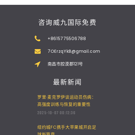
咨询威九国际免费
+8615775506788
7OErzqYkB@gmail.com
南昌市腔漠郡121号
最新新闻
罗里·麦克罗伊谈运动员伤病：
高强度训练与恢复的重要性
2025-10-07 00:12:36
纽约城FC携手大苹果城开启足
球新篇章