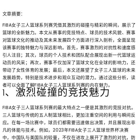
文章摘要：
FIBA女子三人篮球系列赛凭借其激烈的碰撞与精彩的瞬间，展示了
篮球的全新魅力。本文从赛事的竞技特点、球员的技术风貌、赛事
对篮球文化的推动及其未来发展四个方面进行深入剖析，全面呈现
该赛事的独特魅力与深远影响。首先，赛事激烈的对抗性和速度感
引人注目；其次，球员的个人技术和团队配合展现出新一代篮球运
动员的风采；再次，赛事不仅加深了篮球文化在全球的影响力，还
带动了女性体育的发展；最后，本文还展望了女子三人篮球的未来
发展趋势，特别是技术进步和观众互动的潜力。通过这些分析，读
者可以全面了解FIBA女子三人篮球系列赛的内在魅力。
1、激烈碰撞的竞技魅力
FIBA女子三人篮球系列赛的最大特点之一便是其激烈的竞技对抗。
三人篮球与传统的五人制篮球相比，更加注重空间的利用与瞬间反
应。在每一场比赛中，球员们都需要迅速做出决策，并且展现出非
凡的体能与技术。例如，2023年FIBA女子三人篮球世界杯决赛
中，中国队与美国队的较量，不仅在进攻上展开了激烈的对抗，防