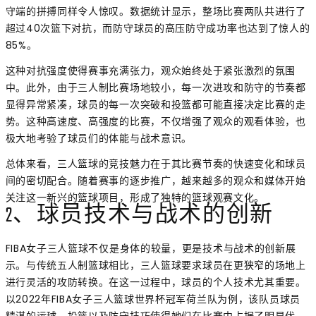
守端的拼搏同样令人惊叹。数据统计显示，整场比赛两队共进行了
超过40次篮下对抗，而防守球员的高压防守成功率也达到了惊人的
85%。
这种对抗强度使得赛事充满张力，观众始终处于紧张激烈的氛围
中。此外，由于三人制比赛场地较小，每一次进攻和防守的节奏都
显得异常紧凑，球员的每一次突破和投篮都可能直接决定比赛的走
势。这种高速度、高强度的比赛，不仅增强了观众的观看体验，也
极大地考验了球员们的体能与战术意识。
总体来看，三人篮球的竞技魅力在于其比赛节奏的快速变化和球员
间的密切配合。随着赛事的逐步推广，越来越多的观众和媒体开始
关注这一新兴的篮球项目，形成了独特的篮球观赛文化。
2、球员技术与战术的创新
FIBA女子三人篮球不仅是身体的较量，更是技术与战术的创新展
示。与传统五人制篮球相比，三人篮球要求球员在更狭窄的场地上
进行灵活的攻防转换。在这一过程中，球员的个人技术尤其重要。
以2022年FIBA女子三人篮球世界杯冠军荷兰队为例，该队员球员