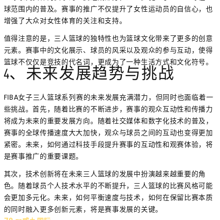
球范围内的普及。赛事的推广不仅提升了女性运动员的自信心，也
增强了大众对女性体育的关注和支持。
值得注意的是，三人篮球的独特性也为篮球文化带来了更多的创意
元素。赛事中的文化展示、球员的风采以及观众的参与互动，使得
篮球不仅仅是竞技的代名词，更成为了一种生活方式和文化符号。
4、未来发展趋势与挑战
FIBA女子三人篮球系列赛的未来发展充满潜力，但同时也面临着一
些挑战。首先，随着比赛的不断进步，赛事的观众互动性和传播力
将成为未来的重要发展方向。随着社交媒体和数字化技术的普及，
赛事的全球传播速度大大加快，观众与球员之间的互动也变得更加
紧密。未来，如何通过科技手段提升赛事的互动性和观赛体验，将
是赛事推广的重要课题。
其次，技术创新将在未来三人篮球的发展中扮演越来越重要的角
色。随着球员个人技术水平的不断提升，三人篮球的比赛风格可能
会更加多元化。未来，如何平衡速度与技术，如何在保留比赛本质
的同时融入更多创新元素，将是赛事发展的关键。