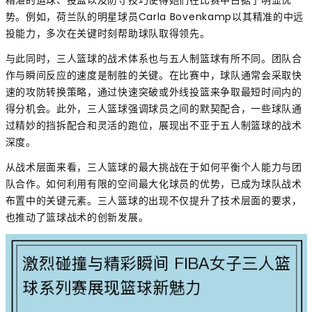
精湛的运球、投篮以及防守技巧使得她们在比赛中占据了明显优
势。例如，荷兰队的明星球员Carla Bovenkamp以其精准的中远
投能力，多次在关键时刻帮助球队取得领先。
与此同时，三人篮球的战术体系也与五人制篮球有所不同。团队合
作与瞬间反应的速度是制胜的关键。在比赛中，球队通常会采取快
速的攻防转换策略，通过快速突破或外线投篮来争取最短时间内的
得分机会。此外，三人篮球强调球员之间的默契配合，一些球队通
过精妙的挡拆配合和灵活的跑位，展现出不亚于五人制篮球的战术
深度。
从战术层面来看，三人篮球的最大挑战在于如何平衡个人能力与团
队合作。如何利用有限的空间最大化球员的优势，已成为球队战术
布置中的关键元素。三人篮球的出现不仅提升了技术层面的要求，
也推动了篮球战术的创新发展。