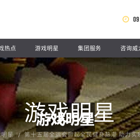
09
戏热点
游戏明星
集团服务
咨询威
游戏明星
戏明星
第十五届全运会掀起全民健身热潮 助力实