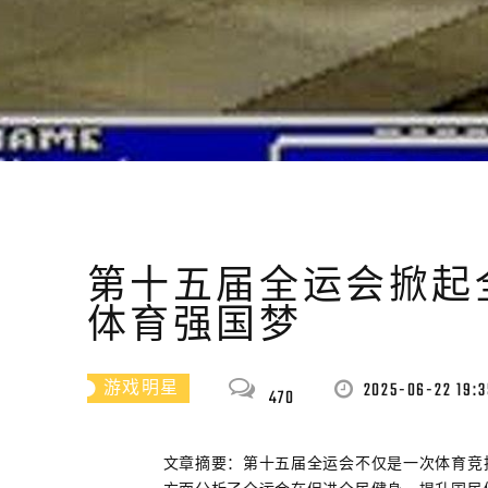
第十五届全运会掀起
体育强国梦
2025-06-22 19:3
游戏明星
470
文章摘要：第十五届全运会不仅是一次体育竞