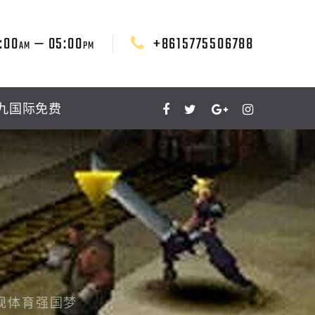
:00
— 05:00
+8615775506788
AM
PM
九国际免费
现体育强国梦