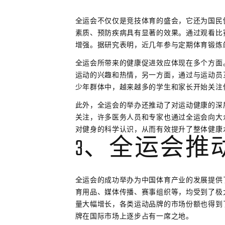
全运会不仅仅是竞技体育的盛会，它还为国民
素质、预防疾病具有显著的效果。通过观看比
增强。据研究表明，近几年参与定期体育锻炼
全运会所带来的健康促进效应体现在多个方面
运动的兴趣和热情，另一方面，通过与运动员
少年群体中，越来越多的学生和家长开始关注
此外，全运会的举办还推动了对运动健康的深
关注，许多医务人员和专家也通过全运会向大
对健身的科学认识，从而有效提升了整体健康
3、全运会推
全运会的成功举办为中国体育产业的发展提供
育用品、媒体传播、赛事组织等，均受到了极
量大幅增长，各类运动品牌的市场份额也得到
牌在国际市场上逐步占有一席之地。