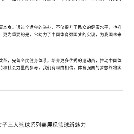
事本身。通过全运会的举办，不仅提升了民众的健康水平，也推
。更为重要的是，它助力了中国体育强国梦的实现，为我国未来
改革，完善全民健身体系，培养更多优秀的运动员，推动中国体
持和社会力量的参与，我们有理由相信，体育强国的梦想终将实
A女子三人篮球系列赛展现篮球新魅力