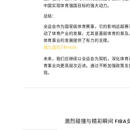
中国实现体育强国目标的强大动力。
总结：
全运会作为国家级体育赛事，它的影响远超赛
动了体育产业的发展，尤其是基层体育的普及
体育事业的发展提供了有力的支撑。
威九国际78mob
未来，我们应继续以全运会为契机，深化体育
育事业向更高层次迈进。通过不断加强政策支
现。
激烈碰撞与精彩瞬间 FIB