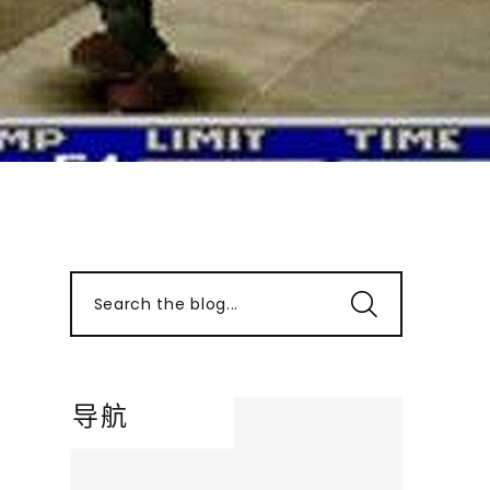
Search the blog...
导航