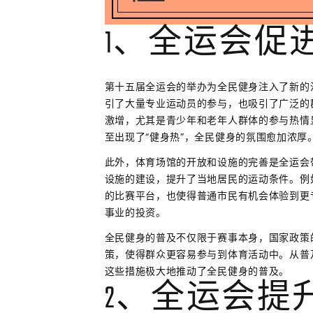
1、全运会促
第十五届全运会的举办为全民健身注入了新的
引了大量专业运动员的参与，也吸引了广泛的
激增，尤其是青少年和老年人群体的参与热情
至出现了“健身热”，全民健身的氛围愈加浓厚
此外，体育场馆的开放和设施的完善是全运会
设施的建设，提升了当地居民的运动条件。例
的比赛平台，也使得普通市民有机会体验到更
事业的投资。
全民健身的普及不仅限于赛事本身，国家政策
策，使得群众更容易参与到体育活动中。从普
这些措施极大地推动了全民健身的普及。
2、全运会提