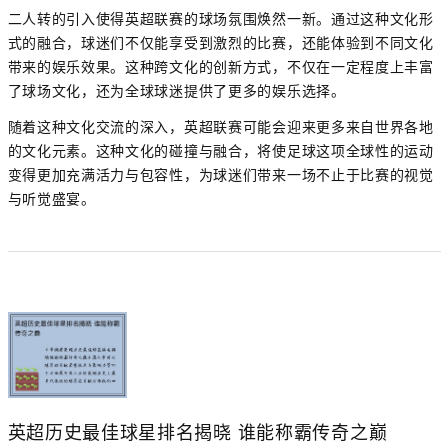
二人转的引入使得英超联赛的球场氛围焕然一新。通过这种文化形
式的融合，球迷们不仅能享受到激烈的比赛，还能体验到不同文化
带来的娱乐效果。这种跨文化的创新方式，不仅在一定程度上丰富
了球场文化，还为全球球迷提供了更多的娱乐选择。
随着这种文化交流的深入，英超联赛可能会迎来更多来自世界各地
的文化元素。这种文化的碰撞与融合，将使足球这项全球性的运动
变得更加充满活力与包容性，为球迷们带来一场不止于比赛的视觉
与听觉盛宴。
英超历史最佳球星排名揭晓 谁能称霸传奇之巅