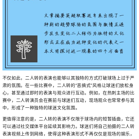
不仅如此，二人转的表演也能够以其独特的方式打破球场上过于严
肃的氛围。在一些比赛中，二人转的“恶搞式”风格让球迷们放松身
心，甚至通过即时的表演与观众进行互动。例如，在热刺主场的比
赛中，二人转演员会在赛前与球迷们互动，现场观众也常常参与其
中，形成了一种独特的球迷文化氛围。
更值得注意的是，二人转的表演不仅限于球场内的短暂插曲，它还
可以通过社交媒体平台延续其影响力。球迷们将自己拍摄的二人转
表演视频上传到网络，使得这种表演形式不再仅仅是现场的娱乐，