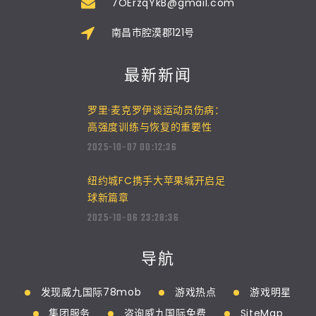
7OErzqYkB@gmail.com
南昌市腔漠郡121号
最新新闻
罗里·麦克罗伊谈运动员伤病：
高强度训练与恢复的重要性
2025-10-07 00:12:36
纽约城FC携手大苹果城开启足
球新篇章
2025-10-06 23:28:36
导航
发现威九国际78mob
游戏热点
游戏明星
集团服务
咨询威九国际免费
SiteMap