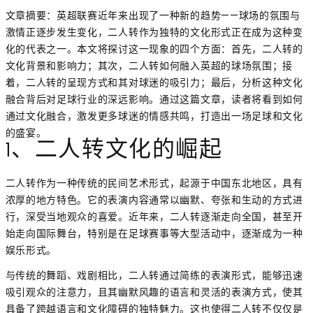
文章摘要：英超联赛近年来出现了一种新的趋势——球场的氛围与
激情正逐步发生变化，二人转作为独特的文化形式正在成为这种变
化的代表之一。本文将探讨这一现象的四个方面：首先，二人转的
文化背景和影响力；其次，二人转如何融入英超的球场氛围；接
着，二人转的呈现方式和其对球迷的吸引力；最后，分析这种文化
融合背后对足球行业的深远影响。通过这篇文章，读者将看到如何
通过文化融合，激发更多球迷的情感共鸣，打造出一场足球和文化
的盛宴。
1、二人转文化的崛起
二人转作为一种传统的民间艺术形式，起源于中国东北地区，具有
浓厚的地方特色。它的表演内容通常以幽默、夸张和生动的方式进
行，深受当地观众的喜爱。近年来，二人转逐渐走向全国，甚至开
始走向国际舞台，特别是在足球赛事等大型活动中，逐渐成为一种
娱乐形式。
与传统的舞蹈、戏剧相比，二人转通过简练的表演形式，能够迅速
吸引观众的注意力，且其幽默风趣的语言和灵活的表演方式，使其
具备了跨越语言和文化障碍的独特魅力。这也使得二人转不仅仅是