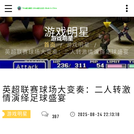
游戏明星
首页
游戏明星
英超联赛球场大变奏：二人转激情演绎足球盛宴
英超联赛球场大变奏：二人转激
情演绎足球盛宴
2025-08-24 22:13:18
游戏明星
397