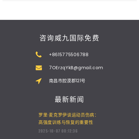
咨询威九国际免费
+8615775506788
7OErzqYkB@gmail.com
南昌市腔漠郡121号
最新新闻
罗里·麦克罗伊谈运动员伤病：
高强度训练与恢复的重要性
2025-10-07 00:12:36