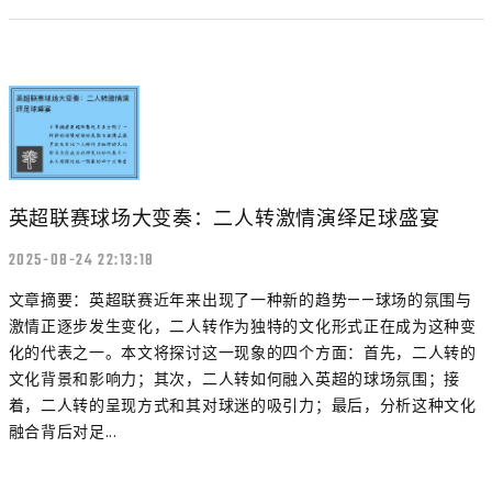
英超联赛球场大变奏：二人转激情演绎足球盛宴
2025-08-24 22:13:18
文章摘要：英超联赛近年来出现了一种新的趋势——球场的氛围与
激情正逐步发生变化，二人转作为独特的文化形式正在成为这种变
化的代表之一。本文将探讨这一现象的四个方面：首先，二人转的
文化背景和影响力；其次，二人转如何融入英超的球场氛围；接
着，二人转的呈现方式和其对球迷的吸引力；最后，分析这种文化
融合背后对足...