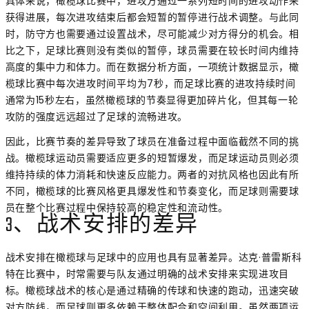
具体来说，橄榄球比赛中，进攻方通过一系列短时间的进攻动作来
获得进展，每次进攻结束后都会短暂的暂停进行战术调整。与此同
时，防守方也需要通过设置战术，尽可能减少对方得分的机会。相
比之下，足球比赛则没有类似的暂停，球员需要在较长时间内维持
高度的集中力和体力。而在数据分析方面，一项统计数据显示，橄
榄球比赛中每次进攻时间平均为7秒，而足球比赛的进攻持续时间
通常为15秒左右，虽然橄榄球的节奏显得更加碎片化，但其每一轮
攻防的强度远远超过了足球的流畅进攻。
因此，比赛节奏的差异导致了球员在准备过程中面临截然不同的挑
战。橄榄球运动员需要适应更多的短暂爆发，而足球运动员则必须
维持持续的体力消耗和快速反应能力。两者的对抗风格也因此有所
不同，橄榄球的比赛风格更具爆发性和节奏变化，而足球则需要球
员在整个比赛过程中保持较高的稳定性和流动性。
3、战术安排的差异
战术安排在橄榄球与足球中的应用也具有显著差异。达克·普雷斯科
特在比赛中，时常需要与队友通过明确的战术安排来实现进攻目
标。橄榄球战术的核心是通过精确的传球和快速的跑动，迅速突破
对方防线，而足球则更多依赖于整体配合和空间利用。虽然两项运