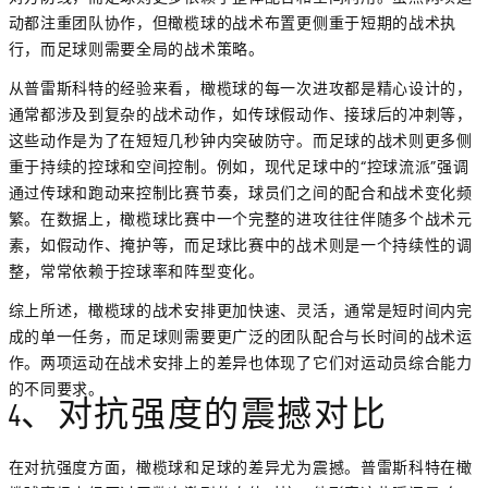
动都注重团队协作，但橄榄球的战术布置更侧重于短期的战术执
行，而足球则需要全局的战术策略。
从普雷斯科特的经验来看，橄榄球的每一次进攻都是精心设计的，
通常都涉及到复杂的战术动作，如传球假动作、接球后的冲刺等，
这些动作是为了在短短几秒钟内突破防守。而足球的战术则更多侧
重于持续的控球和空间控制。例如，现代足球中的“控球流派”强调
通过传球和跑动来控制比赛节奏，球员们之间的配合和战术变化频
繁。在数据上，橄榄球比赛中一个完整的进攻往往伴随多个战术元
素，如假动作、掩护等，而足球比赛中的战术则是一个持续性的调
整，常常依赖于控球率和阵型变化。
综上所述，橄榄球的战术安排更加快速、灵活，通常是短时间内完
成的单一任务，而足球则需要更广泛的团队配合与长时间的战术运
作。两项运动在战术安排上的差异也体现了它们对运动员综合能力
的不同要求。
4、对抗强度的震撼对比
在对抗强度方面，橄榄球和足球的差异尤为震撼。普雷斯科特在橄