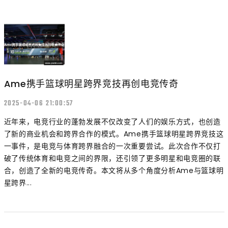
Ame携手篮球明星跨界竞技再创电竞传奇
2025-04-06 21:00:57
近年来，电竞行业的蓬勃发展不仅改变了人们的娱乐方式，也创造
了新的商业机会和跨界合作的模式。Ame携手篮球明星跨界竞技这
一事件，是电竞与体育跨界融合的一次重要尝试。此次合作不仅打
破了传统体育和电竞之间的界限，还引领了更多明星和电竞圈的联
合，创造了全新的电竞传奇。本文将从多个角度分析Ame与篮球明
星跨界...