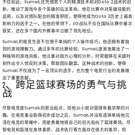
不仅如此，SumaiL还凭借其个人的精湛技术和对Dota 2战术的创
新，推动了游戏中多个英雄的玩法革命。他在比赛中对英雄技能的
运用，以及对团队配合的精准把控，使得他成为Dota 2历史上最具
影响力的选手之一。在他的带领下，EG战队不仅在国际比赛中屡次
获奖，还在多个国内外赛事中占据了领先地位。
SumaiL的电竞生涯不仅限于单纯的个人操作技巧，他还拥有着独
到的游戏理解力。通过多年的比赛经验，SumaiL逐渐发展出了一
种独特的游戏风格，他注重对敌方心理的分析，时常能够在关键时
刻作出令人惊叹的决策，帮助团队翻盘。这种战术的创新，使得
SumaiL不仅成为了一名顶尖的选手，也为整个电竞行业的发展做
出了重要贡献。
2、跨足篮球赛场的勇气与挑
战
尽管电竞是SumaiL的职业起点，但他从小就对篮球有着浓厚的兴
趣。在电竞事业取得初步成功之后，SumaiL并没有选择单纯地沉
浸在电竞的荣耀中，而是勇敢地将自己的目光投向了篮球赛场。尽
管电竞和篮球在身体素质、战术执行等方面存在很大的差异，但