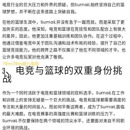
电竞行业的巨大压力和外界的质疑，但SumaiL始终坚持自己的篮
球梦想，并不断在这条道路上突破自我。
在他的篮球生涯中，SumaiL并没有急于一蹴而就，而是采取了更
加务实的态度。他深知，电竞和篮球在竞技性和团队配合上有很大
的差异，因此，他更加注重基础训练和团队协作。在这个过程中，
他通过借鉴电竞中关于团队沟通和战术布局的经验，提升了自己的
篮球竞技能力。他的跨界之路不仅展示了他在不同领域的才华，也
让许多电竞玩家对他充满了敬佩。
78m78m威九国际
3、电竞与篮球的双重身份挑
战
作为一个同时活跃于电竞和篮球领域的双料选手，SumaiL在工作
和训练上的安排无疑是一个巨大的挑战。电竞和篮球都需要高度的
专注和大量的时间投入，而如何平衡这两者，成为了SumaiL面临
的最大难题。在电竞赛事的高强度比赛和篮球训练的压力下，
SumaiL不仅要保持在两个领域的顶尖水平，还要面对来自不同职
业环境的挑战。