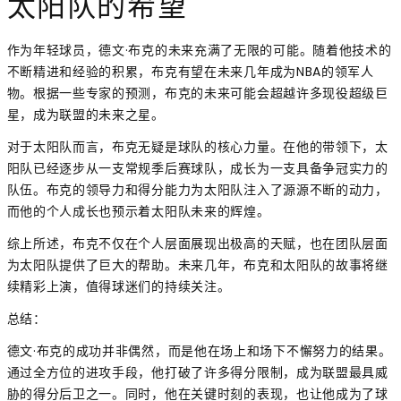
太阳队的希望
作为年轻球员，德文·布克的未来充满了无限的可能。随着他技术的
不断精进和经验的积累，布克有望在未来几年成为NBA的领军人
物。根据一些专家的预测，布克的未来可能会超越许多现役超级巨
星，成为联盟的未来之星。
对于太阳队而言，布克无疑是球队的核心力量。在他的带领下，太
阳队已经逐步从一支常规季后赛球队，成长为一支具备争冠实力的
队伍。布克的领导力和得分能力为太阳队注入了源源不断的动力，
而他的个人成长也预示着太阳队未来的辉煌。
综上所述，布克不仅在个人层面展现出极高的天赋，也在团队层面
为太阳队提供了巨大的帮助。未来几年，布克和太阳队的故事将继
续精彩上演，值得球迷们的持续关注。
总结：
德文·布克的成功并非偶然，而是他在场上和场下不懈努力的结果。
通过全方位的进攻手段，他打破了许多得分限制，成为联盟最具威
胁的得分后卫之一。同时，他在关键时刻的表现，也让他成为了球