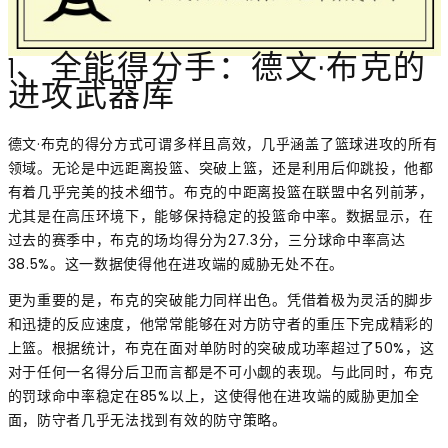
1、全能得分手：德文·布克的
进攻武器库
德文·布克的得分方式可谓多样且高效，几乎涵盖了篮球进攻的所有
领域。无论是中远距离投篮、突破上篮，还是利用后仰跳投，他都
有着几乎完美的技术细节。布克的中距离投篮在联盟中名列前茅，
尤其是在高压环境下，能够保持稳定的投篮命中率。数据显示，在
过去的赛季中，布克的场均得分为27.3分，三分球命中率高达
38.5%。这一数据使得他在进攻端的威胁无处不在。
更为重要的是，布克的突破能力同样出色。凭借着极为灵活的脚步
和迅捷的反应速度，他常常能够在对方防守者的重压下完成精彩的
上篮。根据统计，布克在面对单防时的突破成功率超过了50%，这
对于任何一名得分后卫而言都是不可小觑的表现。与此同时，布克
的罚球命中率稳定在85%以上，这使得他在进攻端的威胁更加全
面，防守者几乎无法找到有效的防守策略。