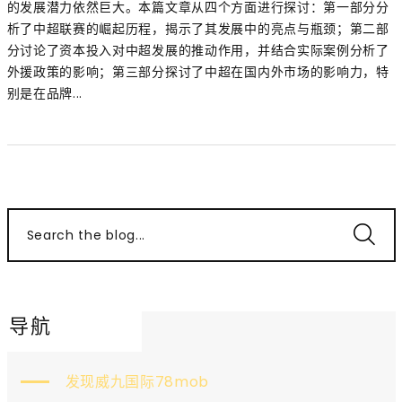
的发展潜力依然巨大。本篇文章从四个方面进行探讨：第一部分分
析了中超联赛的崛起历程，揭示了其发展中的亮点与瓶颈；第二部
分讨论了资本投入对中超发展的推动作用，并结合实际案例分析了
外援政策的影响；第三部分探讨了中超在国内外市场的影响力，特
别是在品牌...
Search the blog...
导航
发现威九国际78mob