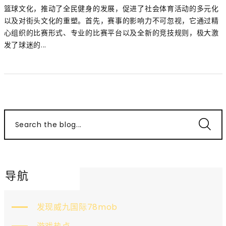
篮球文化，推动了全民健身的发展，促进了社会体育活动的多元化
以及对街头文化的重塑。首先，赛事的影响力不可忽视，它通过精
心组织的比赛形式、专业的比赛平台以及全新的竞技规则，极大激
发了球迷的...
Search the blog...
导航
发现威九国际78mob