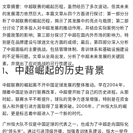
文章摘要：中超联赛的崛起历程，虽然经历了多次波动，但其未来
的发展潜力依然巨大。本篇文章从四个方面进行探讨：第一部分分
析了中超联赛的崛起历程，揭示了其发展中的亮点与瓶颈；第二部
分讨论了资本投入对中超发展的推动作用，并结合实际案例分析了
外援政策的影响；第三部分探讨了中超在国内外市场的影响力，特
别是在品牌建设与球迷文化方面的成绩；最后，第四部分深入分析
了中超面临的主要挑战，包括管理体制、青训体系和基础设施建设
的不足等问题。文章从全局出发，分析了中超未来发展的关键因
素，并提出了应对挑战的可行性建议。
1、中超崛起的历史背景
中超联赛的崛起离不开中国足球发展的整体推动。早在2004年，
随着中国足协进行联赛改革，中超便开始了自己的历史进程。从那
时起，联赛水平不断提升，球队的竞争力逐渐增强，特别是在资金
投入和外援引进方面取得了显著突破。2006年，广州恒大队的崛
起，更是标志着中超进入了一个新的时代。
广州恒大队不仅是中国足球的代表之一，也成为了中超走向国际化
的“领头羊”。通过引进顶级外援、加强青训体系建设，恒大一举夺