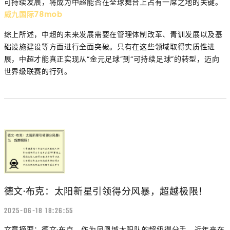
可持续发展，将成为中超能否在全球舞台上占有一席之地的关键。
威九国际78mob
综上所述，中超的未来发展需要在管理体制改革、青训发展以及基
础设施建设等方面进行全面突破。只有在这些领域取得实质性进
展，中超才能真正实现从“金元足球”到“可持续足球”的转型，迈向
世界级联赛的行列。
德文·布克：太阳新星引领得分风暴，超越极限！
2025-06-18 18:26:55
文章摘要：德文·布克，作为凤凰城太阳队的超级得分手，近年来在