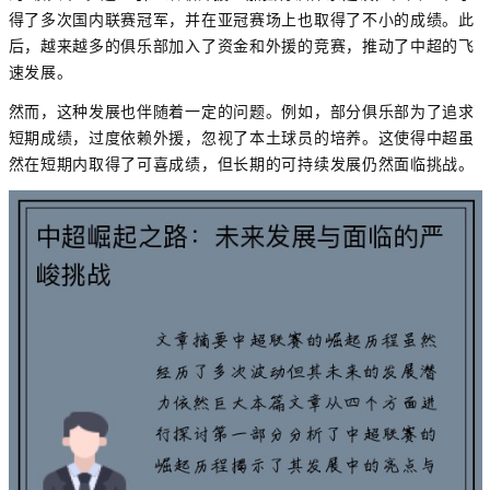
得了多次国内联赛冠军，并在亚冠赛场上也取得了不小的成绩。此
后，越来越多的俱乐部加入了资金和外援的竞赛，推动了中超的飞
速发展。
然而，这种发展也伴随着一定的问题。例如，部分俱乐部为了追求
短期成绩，过度依赖外援，忽视了本土球员的培养。这使得中超虽
然在短期内取得了可喜成绩，但长期的可持续发展仍然面临挑战。