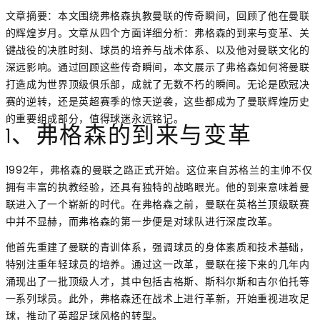
文章摘要：本文围绕弗格森执教曼联的传奇瞬间，回顾了他在曼联
的辉煌岁月。文章从四个方面详细分析：弗格森的到来与变革、关
键战役的决胜时刻、球员的培养与战术体系、以及他对曼联文化的
深远影响。通过回顾这些传奇瞬间，本文展示了弗格森如何将曼联
打造成为世界顶级俱乐部，成就了无数不朽的瞬间。无论是欧冠决
赛的逆转，还是英超赛季的惊天逆袭，这些都成为了曼联辉煌历史
的重要组成部分，值得球迷永远铭记。
1、弗格森的到来与变革
1992年，弗格森的曼联之路正式开始。这位来自苏格兰的主帅不仅
拥有丰富的执教经验，还具有独特的战略眼光。他的到来意味着曼
联进入了一个崭新的时代。在弗格森之前，曼联在英格兰顶级联赛
中并不显赫，而弗格森的第一步便是对球队进行深度改革。
他首先重建了曼联的青训体系，强调球员的身体素质和技术基础，
特别注重年轻球员的培养。通过这一改革，曼联在接下来的几年内
涌现出了一批顶级人才，其中包括吉格斯、斯科尔斯和吉尔伯托等
一系列球员。此外，弗格森还在战术上进行革新，开始重视进攻足
球，推动了英超足球风格的转型。