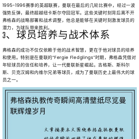
1995-1996赛季的英超联赛，曼联在最后的几轮比赛中，经过一波
强势反弹，最终超越纽卡斯尔夺回冠军。这些关键时刻背后离不开
弗格森的战略部署和战术调整，他总是能够在关键时刻激发球员的
潜力，为球队带来胜利。
3、球员培养与战术体系
弗格森的成功不仅仅依赖于他的战术智慧，更在于他对球员的培养
和使用。特别是在曼联的“Fergie Fledglings”时期，弗格森凭借对
年轻球员的信任和培养，让一代曼联新星崛起。吉格斯、斯科尔
斯、贝克汉姆和内维尔兄弟等球员，成为了曼联历史上最伟大的球
员之一。