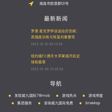
南昌市腔漠郡121号
最新新闻
罗里·麦克罗伊谈运动员伤病：
高强度训练与恢复的重要性
2025-10-07 00:12:36
纽约城FC携手大苹果城开启足
球新篇章
2025-10-06 23:28:36
导航
发现威九国际78mob
游戏热点
游戏明星
集团服务
咨询威九国际免费
SiteMap