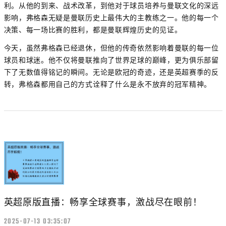
利。从他的到来、战术改革，到他对于球员培养与曼联文化的深远
影响，弗格森无疑是曼联历史上最伟大的主教练之一。他的每一个
决策、每一场比赛的胜利，都是曼联辉煌历史的见证。
今天，虽然弗格森已经退休，但他的传奇依然影响着曼联的每一位
球员和球迷。他不仅将曼联推向了世界足球的巅峰，更为俱乐部留
下了无数值得铭记的瞬间。无论是欧冠的奇迹，还是英超赛季的反
转，弗格森都用自己的方式诠释了什么是永不放弃的冠军精神。
英超原版直播：畅享全球赛事，激战尽在眼前！
2025-07-13 03:35:07