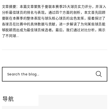
文章摘要：本篇文章聚焦于曼联本赛季25大球员实力评分，并深入
分析最佳球员的排名与表现。通过四个方面的剖析，本文首先回顾
曼联在本赛季的整体表现与球队核心球员的出色发挥，接着探讨了
各球员在比赛中的具体数据与贡献，进一步解读了为何某些球员能
够脱颖而出成为最佳球员候选者。最后，我们通过对比分析，揭示
了不同球...
Search the blog...
导航