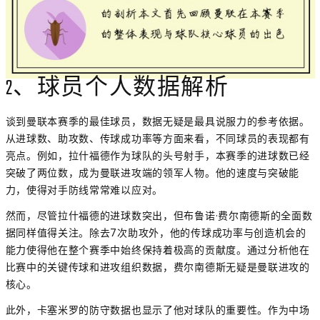
2、球员个人数据解析
谈到曼联本赛季的最佳球员，数据无疑是最具说服力的参考依据。
从进球数、助攻数、传球成功率等方面来看，不同球员的表现都有
亮点。例如，拉什福德作为球队的头号射手，本赛季的进球数已经
突破了两位数，成为曼联进攻端的领军人物。他的速度与突破能
力，使得对手防线常常难以应对。
然而，尽管拉什福德的进球数突出，但布鲁诺·费尔南德斯的全面数
据同样值得关注。除去7次助攻外，他的传球成功率与创造机会的
能力使得他在整个赛季中始终保持着极高的贡献度。通过分析他在
比赛中的关键传球和进攻组织数据，费尔南德斯无疑是曼联进攻的
核心。
此外，卡塞米罗的防守数据也显示了他对球队的重要性。作为中场