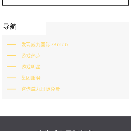
导航
发现威九国际78mob
游戏热点
游戏明星
集团服务
咨询威九国际免费