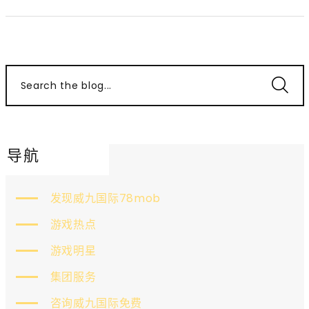
Search the blog...
导航
发现威九国际78mob
游戏热点
游戏明星
集团服务
咨询威九国际免费