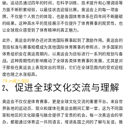
破。运动员通过四年的时间，在科学训练、技术提升和心理调适等
方面不断积累经验，以最佳状态迎接比赛。奥运会上的每一项金
牌，不仅是个人努力的体现，也是各国体育体系在四年间不断磨砺
的结果。这种高水平的竞技展示不仅提升了体育赛事的观赏性，也
让全球观众感受到了体育精神的真正魅力。
此外，奥运会的举办还对其他国际赛事起到了激励作用。奥运会的
竞技标准与赛事规模成为其他国际体育赛事的参照点，许多国家的
体育组织会在奥运周期内，以奥运会为目标进行一系列的规划与备
战。这种周期性的影响推动了全球各类体育赛事的发展，尤其是对
于那些在奥运会上表现突出的项目，它们在全球范围内的受欢迎程
度也随之水涨船高。
78.m威九国际
2、促进全球文化交流与理解
奥运会不仅仅是体育赛事，更是全球文化交流的重要平台。来自世
界各地的运动员、观众和媒体在奥运会期间汇聚一堂，这为不同国
家和地区的文化碰撞与融合提供了宝贵的机会。每一次奥运会的举
办，都能通过体育这一共同语言，增进各国之间的了解与友谊，推