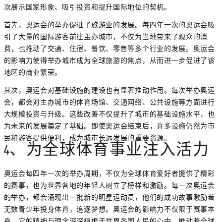
次展示国家形象、吸引投资和提升国际地位的契机。
首先，奥运会的举办促进了旅游业的发展。每四年一次的奥运会吸
引了大量的国际游客前往主办城市，不仅为当地带来了观众的消
费，也推动了交通、住宿、餐饮、零售等多个行业的发展。奥运会
的影响力使得举办城市成为全球旅游的焦点，从而进一步促进了该
地区的商业繁荣。
其次，奥运会对基础设施的建设也有显著推动作用。每次举办奥运
会，都会对主办城市的体育场馆、交通网络、公共设施等方面进行
大规模投资与升级。这些改善不仅提升了城市的基础设施水平，也
为未来的发展奠定了基础。即使奥运会结束后，许多设施仍然为市
民和游客提供便利，成为城市长远发展的重要资源。
4、为全球体育事业注入活力
奥运会每四年一次的举办周期，不仅为全球体育爱好者提供了精彩
的赛事，也为世界各地的年轻人树立了榜样和激励。每一次奥运会
的举办，都会涌现出一批新的明星运动员，他们的成功故事激励着
无数青少年投身体育，追逐梦想。奥运会的影响力不仅限于赛事本
身，它的精神与理念深深植根于世界各国人民的心中，推动着全球