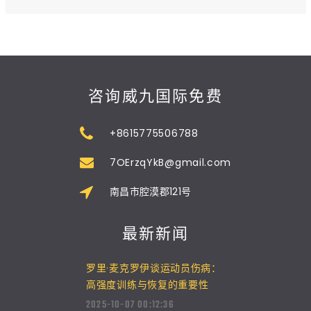
咨询威九国际免费
+8615775506788
7OErzqYkB@gmail.com
南昌市腔漠郡121号
最新新闻
罗里·麦克罗伊谈运动员伤病：
高强度训练与恢复的重要性
2025-10-07 00:12:36