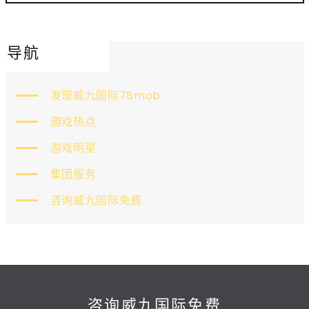
导航
发现威九国际78mob
游戏热点
游戏明星
集团服务
咨询威九国际免费
咨询威九国际免费