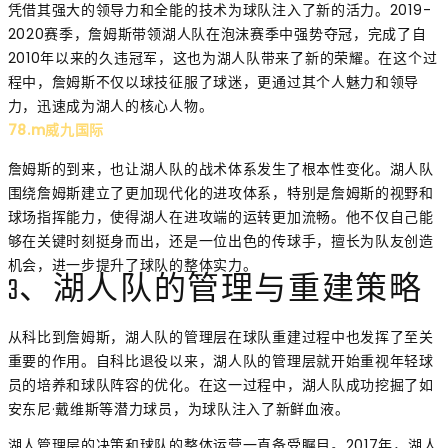
凭借其强大的领导力和全能的技术为球队注入了新的活力。2019-
2020赛季，詹姆斯带领湖人队在泡沫赛季中强势夺冠，完成了自
2010年以来的久违冠军，这也为湖人队带来了新的荣耀。在这个过
程中，詹姆斯不仅以球技征服了球迷，更通过其个人魅力和领导
力，迅速成为湖人的核心人物。
78.m威九国际
詹姆斯的到来，也让湖人队的战术体系发生了根本性变化。湖人队
围绕詹姆斯建立了更加现代化的进攻体系，特别是詹姆斯的视野和
球场指挥能力，使得湖人在进攻端的运转更加流畅。他不仅自己能
够在关键时刻挺身而出，还是一位出色的传球手，擅长为队友创造
机会，进一步提升了球队的整体实力。
3、湖人队的管理与重建策略
从科比到詹姆斯，湖人队的管理层在球队重建过程中也发挥了至关
重要的作用。自科比退役以来，湖人队的管理层就开始重视年轻球
员的培养和球队阵容的优化。在这一过程中，湖人队成功挖掘了如
安东尼·戴维斯等潜力球员，为球队注入了新鲜血液。
湖人管理层的决策和球队的整体运营一直备受瞩目。2017年，湖人