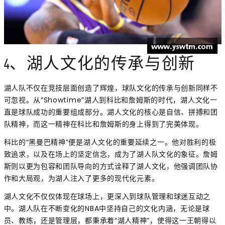
4、湖人文化的传承与创新
湖人队不仅在竞技层面创造了辉煌，球队文化的传承与创新同样不
可忽视。从“Showtime”湖人到科比和詹姆斯的时代，湖人文化一
直是球队成功的重要组成部分。湖人文化的核心是自信、拼搏和团
队精神，而这一精神在科比和詹姆斯的身上得到了完美体现。
科比的“黑曼巴精神”便是湖人文化的重要延续之一。他对胜利的极
致追求，以及在场上的坚定信念，成为了湖人队文化的象征。詹姆
斯则以更为包容和团队导向的方式诠释了湖人文化，他强调团队协
作和大局观，为湖人注入了更多的现代化元素。
湖人文化不仅仅体现在球场上，更深入到球队管理和球迷互动之
中。湖人队在不断变化的NBA中坚持自己的文化内涵，无论是球
员、教练，还是管理层，都秉承着“湖人精神”，使得这一王朝得以