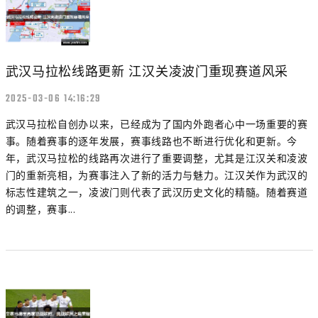
武汉马拉松线路更新 江汉关凌波门重现赛道风采
2025-03-06 14:16:29
武汉马拉松自创办以来，已经成为了国内外跑者心中一场重要的赛
事。随着赛事的逐年发展，赛事线路也不断进行优化和更新。今
年，武汉马拉松的线路再次进行了重要调整，尤其是江汉关和凌波
门的重新亮相，为赛事注入了新的活力与魅力。江汉关作为武汉的
标志性建筑之一，凌波门则代表了武汉历史文化的精髓。随着赛道
的调整，赛事...