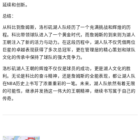
延续和创新。
总结：
从科比到詹姆斯，洛杉矶湖人队经历了一个充满挑战和辉煌的历
程。科比带领球队进入了一个黄金时代，而詹姆斯的到来则为湖人
王朝注入了新的活力与动力。在这段历程中，湖人队不仅凭借两位
巨星的卓越表现获得了多次总冠军，更在管理层的精心策划和球队
文化的传承中保持了球队的强大竞争力。
洛杉矶湖人王朝的辉煌不仅仅是球员的成功，更是湖人文化的胜
利。无论是科比的奋斗精神，还是詹姆斯的全能表现，都让湖人队
在NBA历史上书写了浓墨重彩的一笔。未来，湖人队依然有着无限
的可能性，继承并发扬这一伟大的王朝精神，继续书写属于自己的
传奇。