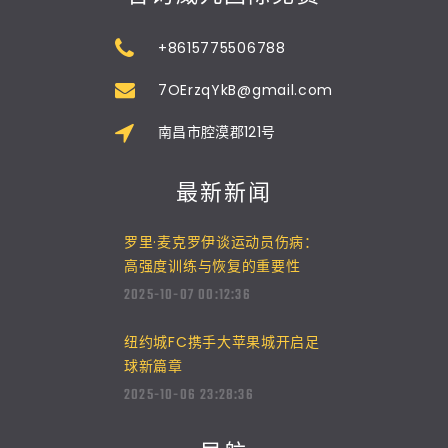
+8615775506788
7OErzqYkB@gmail.com
南昌市腔漠郡121号
最新新闻
罗里·麦克罗伊谈运动员伤病：
高强度训练与恢复的重要性
2025-10-07 00:12:36
纽约城FC携手大苹果城开启足
球新篇章
2025-10-06 23:28:36