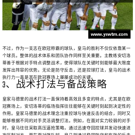
不过，作为一支志在欧冠称霸的球队，皇马的胜利不仅仅依靠某一
个球员。整体的战术体系和团队协作同样至关重要。主教练安切洛
蒂善于根据对手特点调整战术，使得球队在关键时刻能够最大限度
发挥出阵容的优势。无论是防守反击，还是控球打法，皇马的战术
执行力一直是其在欧冠赛场上屡屡成功的关键。
3、战术打法与备战策略
皇家马德里的战术打法一直保持着高效且多变的特点，尤其是在欧
冠赛场上，安切洛蒂的临场指挥往往能够在关键时刻起到决定性的
作用。皇家马德里的战术理念注重控球与快速反击的结合，同时又
能够根据不同的对手灵活调整打法。例如，在面对实力较弱的对手
时，皇马往往采取高压逼抢策略，通过迅速夺回控球并发动快速进
攻压制对方。而在面对强队时，皇马则通过稳固防守和有效的反击