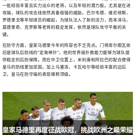
一批经验丰富且实力出众的老将，以及年轻的潜力股。尤其是在进
攻端，球队的攻击线依然具备极强的威胁。巴尔韦德、维尼修斯、
罗德里戈等年轻球员的崛起，为球队注入了新的活力，而本泽马、
莫德里奇、克罗斯等老将的稳定发挥，依然是球队攻守平衡的关
键。
在防守方面，皇家马德里今年的阵容也不乏亮点。门将库尔图瓦依
旧是球队后防线的“定海神针”，他的世界级扑救能力能够为球队提
供稳定的后防保障。而在中卫位置上，米利唐和阿拉巴的配合使得
皇马的防线更加坚固。加上马塞洛、卡瓦哈尔等经验丰富的边后
卫，皇马在防守端的表现堪称顶级。