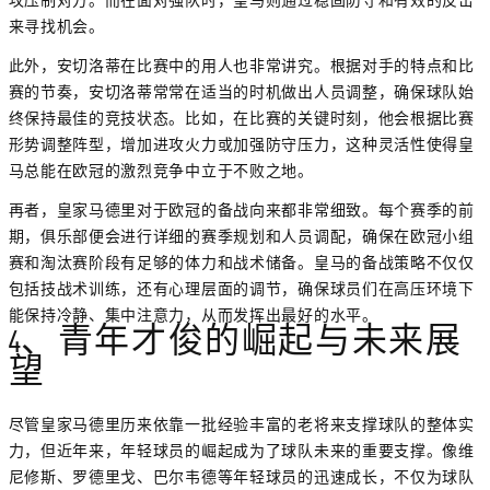
来寻找机会。
此外，安切洛蒂在比赛中的用人也非常讲究。根据对手的特点和比
赛的节奏，安切洛蒂常常在适当的时机做出人员调整，确保球队始
终保持最佳的竞技状态。比如，在比赛的关键时刻，他会根据比赛
形势调整阵型，增加进攻火力或加强防守压力，这种灵活性使得皇
马总能在欧冠的激烈竞争中立于不败之地。
再者，皇家马德里对于欧冠的备战向来都非常细致。每个赛季的前
期，俱乐部便会进行详细的赛季规划和人员调配，确保在欧冠小组
赛和淘汰赛阶段有足够的体力和战术储备。皇马的备战策略不仅仅
包括技战术训练，还有心理层面的调节，确保球员们在高压环境下
能保持冷静、集中注意力，从而发挥出最好的水平。
4、青年才俊的崛起与未来展
望
尽管皇家马德里历来依靠一批经验丰富的老将来支撑球队的整体实
力，但近年来，年轻球员的崛起成为了球队未来的重要支撑。像维
尼修斯、罗德里戈、巴尔韦德等年轻球员的迅速成长，不仅为球队